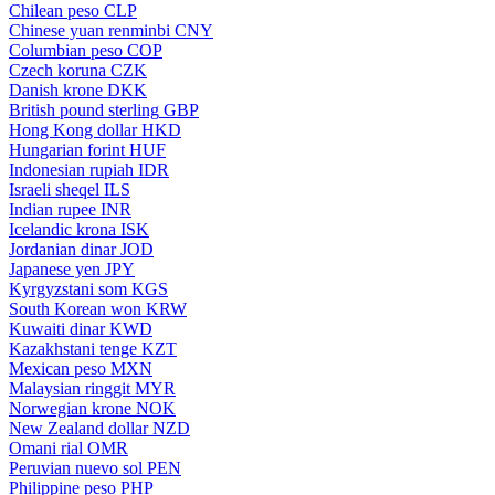
Chilean peso
CLP
Chinese yuan renminbi
CNY
Columbian peso
COP
Czech koruna
CZK
Danish krone
DKK
British pound sterling
GBP
Hong Kong dollar
HKD
Hungarian forint
HUF
Indonesian rupiah
IDR
Israeli sheqel
ILS
Indian rupee
INR
Icelandic krona
ISK
Jordanian dinar
JOD
Japanese yen
JPY
Kyrgyzstani som
KGS
South Korean won
KRW
Kuwaiti dinar
KWD
Kazakhstani tenge
KZT
Mexican peso
MXN
Malaysian ringgit
MYR
Norwegian krone
NOK
New Zealand dollar
NZD
Omani rial
OMR
Peruvian nuevo sol
PEN
Philippine peso
PHP