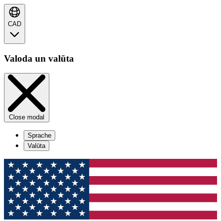
CAD
Valoda un valūta
Close modal
Sprache
Valūta