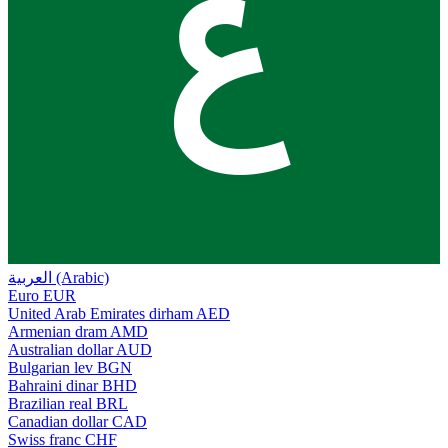
ع
العربية (Arabic)
Euro
EUR
United Arab Emirates dirham
AED
Armenian dram
AMD
Australian dollar
AUD
Bulgarian lev
BGN
Bahraini dinar
BHD
Brazilian real
BRL
Canadian dollar
CAD
Swiss franc
CHF