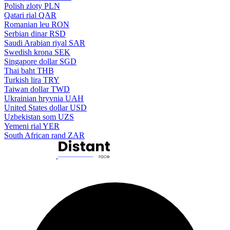
Polish zloty
PLN
Qatari rial
QAR
Romanian leu
RON
Serbian dinar
RSD
Saudi Arabian riyal
SAR
Swedish krona
SEK
Singapore dollar
SGD
Thai baht
THB
Turkish lira
TRY
Taiwan dollar
TWD
Ukrainian hryvnia
UAH
United States dollar
USD
Uzbekistan som
UZS
Yemeni rial
YER
South African rand
ZAR