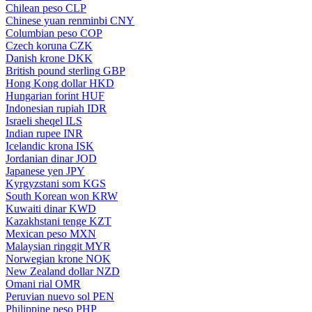
Chilean peso
CLP
Chinese yuan renminbi
CNY
Columbian peso
COP
Czech koruna
CZK
Danish krone
DKK
British pound sterling
GBP
Hong Kong dollar
HKD
Hungarian forint
HUF
Indonesian rupiah
IDR
Israeli sheqel
ILS
Indian rupee
INR
Icelandic krona
ISK
Jordanian dinar
JOD
Japanese yen
JPY
Kyrgyzstani som
KGS
South Korean won
KRW
Kuwaiti dinar
KWD
Kazakhstani tenge
KZT
Mexican peso
MXN
Malaysian ringgit
MYR
Norwegian krone
NOK
New Zealand dollar
NZD
Omani rial
OMR
Peruvian nuevo sol
PEN
Philippine peso
PHP