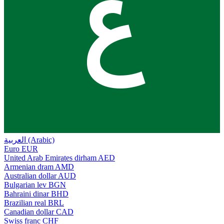
ع
العربية (Arabic)
Euro
EUR
United Arab Emirates dirham
AED
Armenian dram
AMD
Australian dollar
AUD
Bulgarian lev
BGN
Bahraini dinar
BHD
Brazilian real
BRL
Canadian dollar
CAD
Swiss franc
CHF