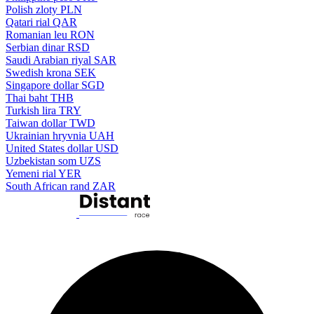
Polish zloty
PLN
Qatari rial
QAR
Romanian leu
RON
Serbian dinar
RSD
Saudi Arabian riyal
SAR
Swedish krona
SEK
Singapore dollar
SGD
Thai baht
THB
Turkish lira
TRY
Taiwan dollar
TWD
Ukrainian hryvnia
UAH
United States dollar
USD
Uzbekistan som
UZS
Yemeni rial
YER
South African rand
ZAR