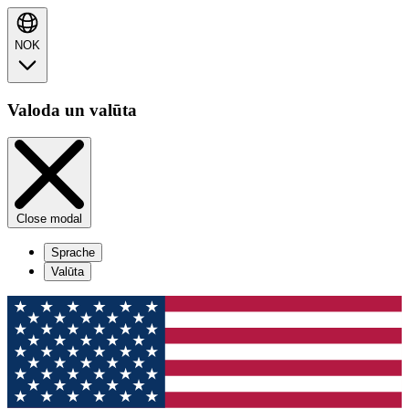
NOK
Valoda un valūta
Close modal
Sprache
Valūta