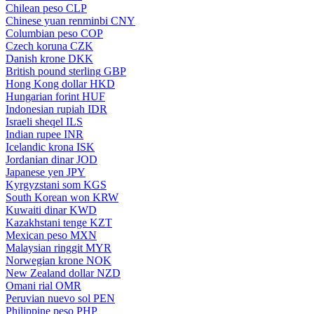
Chilean peso
CLP
Chinese yuan renminbi
CNY
Columbian peso
COP
Czech koruna
CZK
Danish krone
DKK
British pound sterling
GBP
Hong Kong dollar
HKD
Hungarian forint
HUF
Indonesian rupiah
IDR
Israeli sheqel
ILS
Indian rupee
INR
Icelandic krona
ISK
Jordanian dinar
JOD
Japanese yen
JPY
Kyrgyzstani som
KGS
South Korean won
KRW
Kuwaiti dinar
KWD
Kazakhstani tenge
KZT
Mexican peso
MXN
Malaysian ringgit
MYR
Norwegian krone
NOK
New Zealand dollar
NZD
Omani rial
OMR
Peruvian nuevo sol
PEN
Philippine peso
PHP