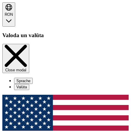
RON
Valoda un valūta
Close modal
Sprache
Valūta