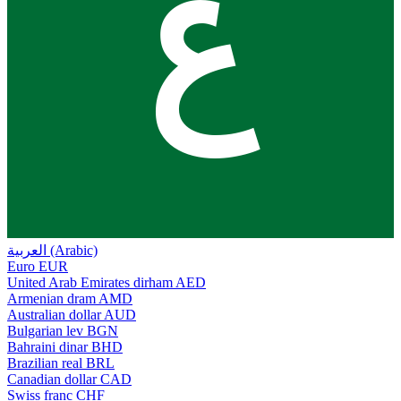
ع
العربية (Arabic)
Euro
EUR
United Arab Emirates dirham
AED
Armenian dram
AMD
Australian dollar
AUD
Bulgarian lev
BGN
Bahraini dinar
BHD
Brazilian real
BRL
Canadian dollar
CAD
Swiss franc
CHF