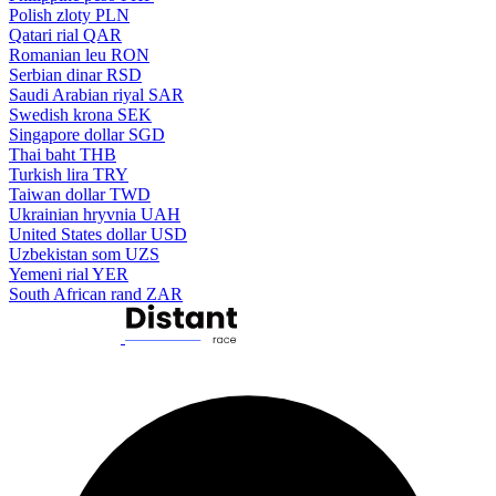
Polish zloty
PLN
Qatari rial
QAR
Romanian leu
RON
Serbian dinar
RSD
Saudi Arabian riyal
SAR
Swedish krona
SEK
Singapore dollar
SGD
Thai baht
THB
Turkish lira
TRY
Taiwan dollar
TWD
Ukrainian hryvnia
UAH
United States dollar
USD
Uzbekistan som
UZS
Yemeni rial
YER
South African rand
ZAR