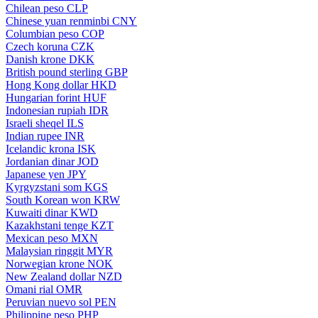
Chilean peso
CLP
Chinese yuan renminbi
CNY
Columbian peso
COP
Czech koruna
CZK
Danish krone
DKK
British pound sterling
GBP
Hong Kong dollar
HKD
Hungarian forint
HUF
Indonesian rupiah
IDR
Israeli sheqel
ILS
Indian rupee
INR
Icelandic krona
ISK
Jordanian dinar
JOD
Japanese yen
JPY
Kyrgyzstani som
KGS
South Korean won
KRW
Kuwaiti dinar
KWD
Kazakhstani tenge
KZT
Mexican peso
MXN
Malaysian ringgit
MYR
Norwegian krone
NOK
New Zealand dollar
NZD
Omani rial
OMR
Peruvian nuevo sol
PEN
Philippine peso
PHP