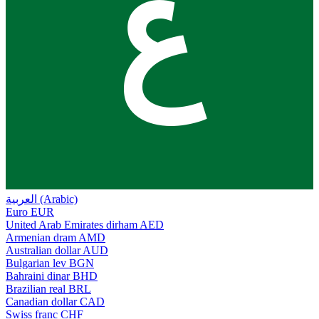
ع
العربية (Arabic)
Euro
EUR
United Arab Emirates dirham
AED
Armenian dram
AMD
Australian dollar
AUD
Bulgarian lev
BGN
Bahraini dinar
BHD
Brazilian real
BRL
Canadian dollar
CAD
Swiss franc
CHF