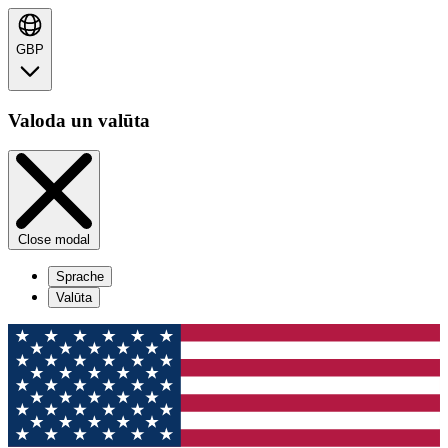
GBP
Valoda un valūta
Close modal
Sprache
Valūta