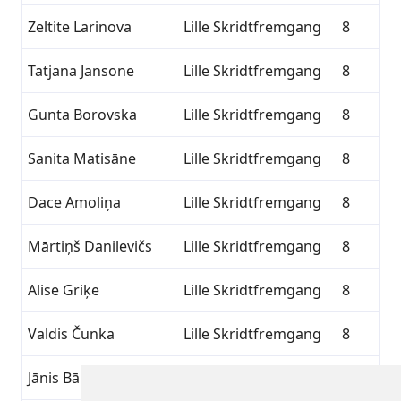
Zeltite Larinova
Lille Skridtfremgang
8
Tatjana Jansone
Lille Skridtfremgang
8
Gunta Borovska
Lille Skridtfremgang
8
Sanita Matisāne
Lille Skridtfremgang
8
Dace Amoliņa
Lille Skridtfremgang
8
Mārtiņš Danilevičs
Lille Skridtfremgang
8
Alise Griķe
Lille Skridtfremgang
8
Valdis Čunka
Lille Skridtfremgang
8
Jānis Bārtulis
Lille Skridtfremgang
8