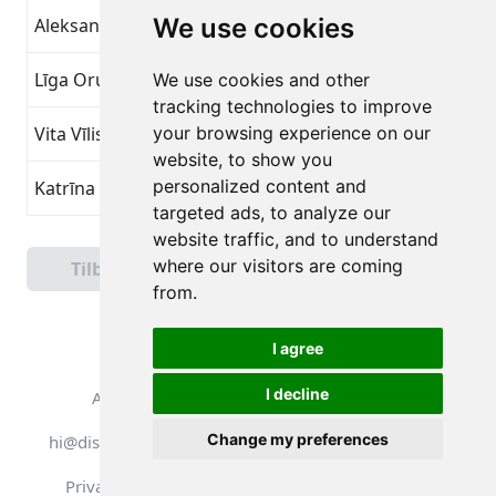
We use cookies
Aleksandrs Kangurs
Lille Skridtfremgang
8
Līga Orupa
Lille Skridtfremgang
8
We use cookies and other
tracking technologies to improve
Vita Vīlistere
your browsing experience on our
Lille Skridtfremgang
8
website, to show you
personalized content and
Katrīna Kalniņa
Lille Skridtfremgang
8
targeted ads, to analyze our
website traffic, and to understand
Side 1 af 4
where our visitors are coming
Tilbage
Næste
Samlet 90 Præstationer
from.
I agree
I decline
Alle rettigheder forbeholdes. DistantRace
Change my preferences
hi@distantrace.com
+371 25425987
Privatlivspolitik
Brugsbetingelser