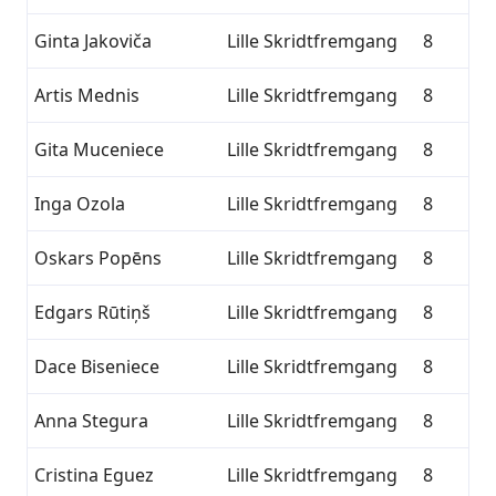
Ginta Jakoviča
Lille Skridtfremgang
8
Artis Mednis
Lille Skridtfremgang
8
Gita Muceniece
Lille Skridtfremgang
8
Inga Ozola
Lille Skridtfremgang
8
Oskars Popēns
Lille Skridtfremgang
8
Edgars Rūtiņš
Lille Skridtfremgang
8
Dace Biseniece
Lille Skridtfremgang
8
Anna Stegura
Lille Skridtfremgang
8
Cristina Eguez
Lille Skridtfremgang
8