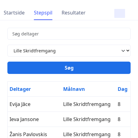
Startside
Stepspil
Resultater
Deltager
Målnavn
Dag
Evija Jāce
Lille Skridtfremgang
8
Ieva Jansone
Lille Skridtfremgang
8
Žanis Pavlovskis
Lille Skridtfremgang
8