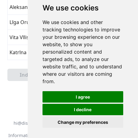
We use cookies
Aleksandrs Kangurs
Piccolo Vantaggio
8
Līga Orupa
Piccolo Vantaggio
8
We use cookies and other
tracking technologies to improve
Vita Vīlistere
your browsing experience on our
Piccolo Vantaggio
8
website, to show you
personalized content and
Katrīna Kalniņa
Piccolo Vantaggio
8
targeted ads, to analyze our
website traffic, and to understand
Pagina 1 di 4
where our visitors are coming
Indietro
Avanti
Totale 90 Risultati
from.
I agree
I decline
Tutti i diritti riservati. DistantRace
Change my preferences
hi@distantrace.com
+371 25425987
Informativa sulla privacy
Termini di Utilizzo