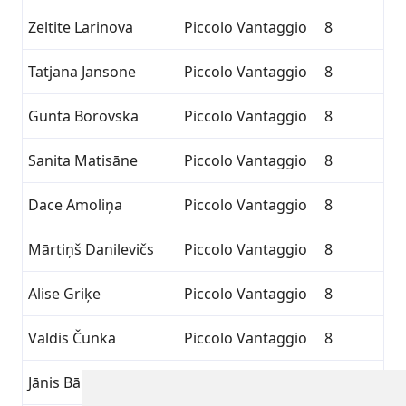
Zeltite Larinova
Piccolo Vantaggio
8
Tatjana Jansone
Piccolo Vantaggio
8
Gunta Borovska
Piccolo Vantaggio
8
Sanita Matisāne
Piccolo Vantaggio
8
Dace Amoliņa
Piccolo Vantaggio
8
Mārtiņš Danilevičs
Piccolo Vantaggio
8
Alise Griķe
Piccolo Vantaggio
8
Valdis Čunka
Piccolo Vantaggio
8
Jānis Bārtulis
Piccolo Vantaggio
8