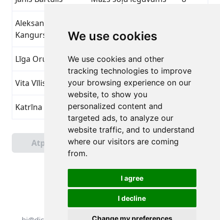
Aleksandrs
Mazs soļu ieguvums
8
We use cookies
Kangurs
Līga Orupa
Mazs soļu ieguvums
8
We use cookies and other
tracking technologies to improve
Vita Vīlistere
your browsing experience on our
Mazs soļu ieguvums
8
website, to show you
personalized content and
Katrīna Kalniņa
Mazs soļu ieguvums
8
targeted ads, to analyze our
website traffic, and to understand
Lapa 1 no 4
where our visitors are coming
Atpakaļ
Tālāk
Kopā 90 Sasniegumi
from.
I agree
I decline
Visas tiesības aizsargātas. DistantRace
Change my preferences
hi@distantrace.com
+371 25425987