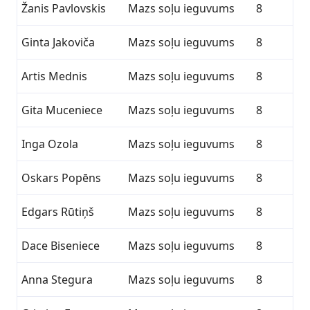
Žanis Pavlovskis
Mazs soļu ieguvums
8
Ginta Jakoviča
Mazs soļu ieguvums
8
Artis Mednis
Mazs soļu ieguvums
8
Gita Muceniece
Mazs soļu ieguvums
8
Inga Ozola
Mazs soļu ieguvums
8
Oskars Popēns
Mazs soļu ieguvums
8
Edgars Rūtiņš
Mazs soļu ieguvums
8
Dace Biseniece
Mazs soļu ieguvums
8
Anna Stegura
Mazs soļu ieguvums
8