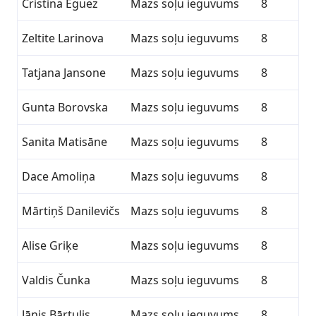
Cristina Eguez
Mazs soļu ieguvums
8
Zeltite Larinova
Mazs soļu ieguvums
8
Tatjana Jansone
Mazs soļu ieguvums
8
Gunta Borovska
Mazs soļu ieguvums
8
Sanita Matisāne
Mazs soļu ieguvums
8
Dace Amoliņa
Mazs soļu ieguvums
8
Mārtiņš Danilevičs
Mazs soļu ieguvums
8
Alise Griķe
Mazs soļu ieguvums
8
Valdis Čunka
Mazs soļu ieguvums
8
Jānis Bārtulis
Mazs soļu ieguvums
8