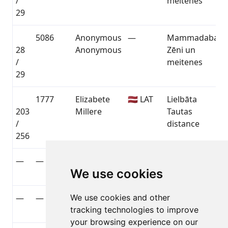
/
meitenes
29
5086
Anonymous
—
Mammadaba
28
Anonymous
Zēni un
/
meitenes
29
1777
Elizabete
🇱🇻 LAT
Lielbāta
203
Millere
Tautas
/
distance
256
—
—
Adrians
🇱🇻 LAT
Bērnu
We use cookies
Purlaurs
sacensības
—
—
We use cookies and other
Anonymous
—
Bērnu
tracking technologies to improve
Anonymous
sacensības
your browsing experience on our