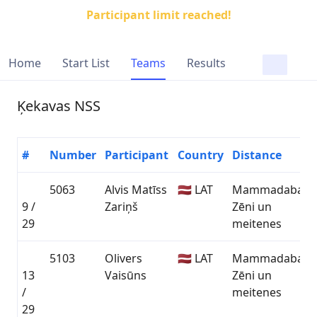
Participant limit reached!
Home
Start List
Teams
Results
Ķekavas NSS
#
Number
Participant
Country
Distance
5063
Alvis Matīss
🇱🇻 LAT
Mammadaba
9 /
Zariņš
Zēni un
29
meitenes
5103
Olivers
🇱🇻 LAT
Mammadaba
13
Vaisūns
Zēni un
/
meitenes
29