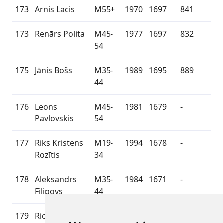
173
Arnis Lacis
M55+
1970
1697
841
173
Renārs Polita
M45-
1977
1697
832
54
175
Jānis Bošs
M35-
1989
1695
889
44
176
Leons
M45-
1981
1679
-
Pavlovskis
54
177
Riks Kristens
M19-
1994
1678
-
Rozītis
34
178
Aleksandrs
M35-
1984
1671
-
Filipovs
44
179
Ricards
M45-
1981
1669
833