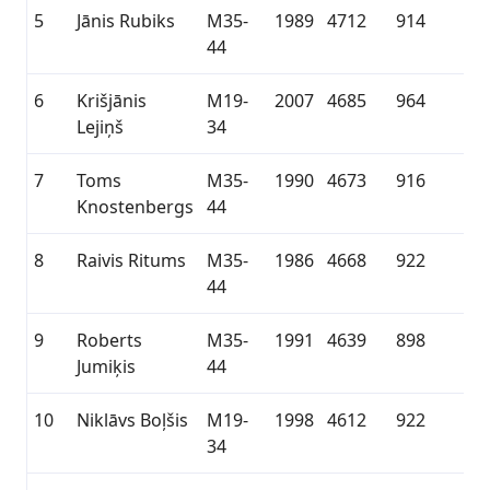
5
Jānis Rubiks
M35-
1989
4712
914
44
6
Krišjānis
M19-
2007
4685
964
Lejiņš
34
7
Toms
M35-
1990
4673
916
Knostenbergs
44
8
Raivis Ritums
M35-
1986
4668
922
44
9
Roberts
M35-
1991
4639
898
Jumiķis
44
10
Niklāvs Boļšis
M19-
1998
4612
922
34