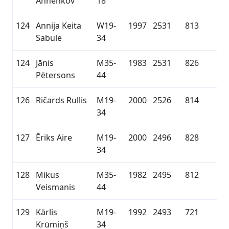
Annenkov
18
124
Annija Keita
W19-
1997
2531
813
Sabule
34
124
Jānis
M35-
1983
2531
826
Pētersons
44
126
Ričards Rullis
M19-
2000
2526
814
34
127
Ēriks Aire
M19-
2000
2496
828
34
128
Mikus
M35-
1982
2495
812
Veismanis
44
129
Kārlis
M19-
1992
2493
721
Krūmiņš
34