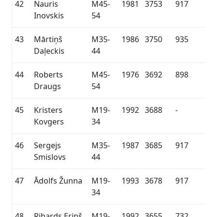
42
Nauris
M45-
1981
3753
917
Inovskis
54
43
Mārtiņš
M35-
1986
3750
935
Daļeckis
44
44
Roberts
M45-
1976
3692
898
Draugs
54
45
Kristers
M19-
1992
3688
-
Kovgers
34
46
Sergejs
M35-
1987
3685
917
Smislovs
44
47
Ādolfs Žunna
M19-
1993
3678
917
34
48
Rihards Eriņš
M19-
1992
3655
732