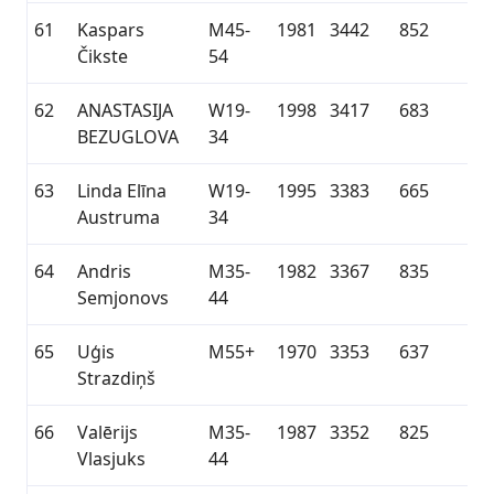
61
Kaspars
M45-
1981
3442
852
Čikste
54
62
ANASTASIJA
W19-
1998
3417
683
BEZUGLOVA
34
63
Linda Elīna
W19-
1995
3383
665
Austruma
34
64
Andris
M35-
1982
3367
835
Semjonovs
44
65
Uģis
M55+
1970
3353
637
Strazdiņš
66
Valērijs
M35-
1987
3352
825
Vlasjuks
44