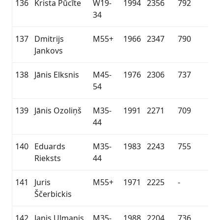
136
Krista Pūcīte
W19-
1994
2356
792
34
137
Dmitrijs
M55+
1966
2347
790
Jankovs
138
Jānis Elksnis
M45-
1976
2306
737
54
139
Jānis Ozoliņš
M35-
1991
2271
709
44
140
Eduards
M35-
1983
2243
755
Rieksts
44
141
Juris
M55+
1971
2225
-
Ščerbickis
142
Janis Ulmanis
M35-
1988
2204
736