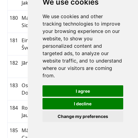
We use cookies
Jakobsons
54
We use cookies and other
180
Maksims
M45-
1981
1665
-
tracking technologies to improve
Sidorovs
54
your browsing experience on our
website, to show you
181
Einārs
M45-
1975
1664
825
personalized content and
Šveicers
54
targeted ads, to analyze our
website traffic, and to understand
182
Jānis Baltušs
M35-
1991
1662
-
where our visitors are coming
44
from.
183
Oskars
M19-
1993
1640
813
I agree
Dombrovskis
34
I decline
184
Rolands
M35-
1985
1635
781
Jaunalksnis
44
Change my preferences
185
Mārtiņš
M35-
1990
1617
791
Catlakšs
44