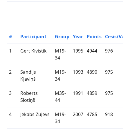
#
Participant
Group
Year
Points
Cesis/Valm
1
Gert Kivistik
M19-
1995
4944
976
34
2
Sandijs
M19-
1993
4890
975
Kļaviņš
34
3
Roberts
M35-
1991
4859
975
Slotiņš
44
4
Jēkabs Zujevs
M19-
2007
4785
918
34