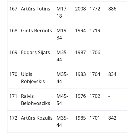
167
Artūrs Fotins
M17-
2008
1772
886
18
168
Gints Bernots
M19-
1994
1719
-
34
169
Edgars Sijāts
M35-
1987
1706
-
44
170
Uldis
M35-
1983
1704
834
Robļevskis
44
171
Raivis
M45-
1976
1702
-
Belohvosciks
54
172
Artūrs Kozulis
M35-
1985
1701
842
44