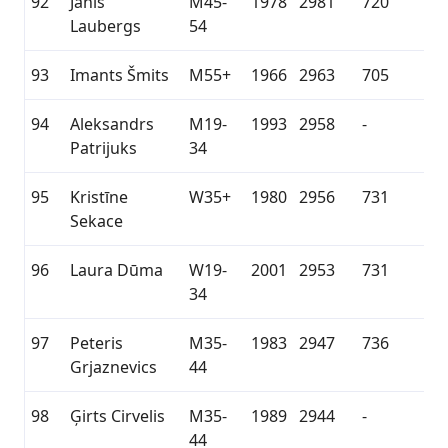
92
Jānis
M45-
1978
2981
720
Laubergs
54
93
Imants Šmits
M55+
1966
2963
705
94
Aleksandrs
M19-
1993
2958
-
Patrijuks
34
95
Kristīne
W35+
1980
2956
731
Sekace
96
Laura Dūma
W19-
2001
2953
731
34
97
Peteris
M35-
1983
2947
736
Grjaznevics
44
98
Ģirts Cirvelis
M35-
1989
2944
-
44