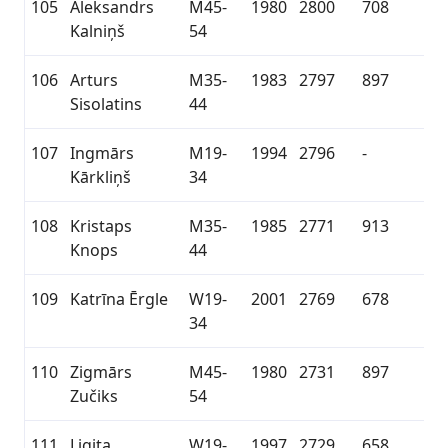
105
Aleksandrs
M45-
1980
2800
708
Kalniņš
54
106
Arturs
M35-
1983
2797
897
Sisolatins
44
107
Ingmārs
M19-
1994
2796
-
Kārkliņš
34
108
Kristaps
M35-
1985
2771
913
Knops
44
109
Katrīna Ērgle
W19-
2001
2769
678
34
110
Zigmārs
M45-
1980
2731
897
Zučiks
54
111
Ligita
W19-
1997
2729
658