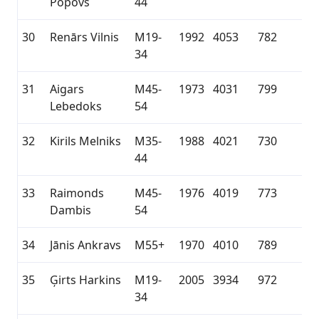
Popovs
44
30
Renārs Vilnis
M19-
1992
4053
782
34
31
Aigars
M45-
1973
4031
799
Lebedoks
54
32
Kirils Melniks
M35-
1988
4021
730
44
33
Raimonds
M45-
1976
4019
773
Dambis
54
34
Jānis Ankravs
M55+
1970
4010
789
35
Ģirts Harkins
M19-
2005
3934
972
34