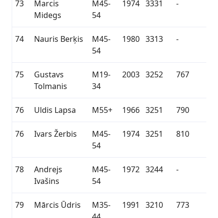
73
Marcis
M45-
1974
3331
-
Midegs
54
74
Nauris Berķis
M45-
1980
3313
-
54
75
Gustavs
M19-
2003
3252
767
Tolmanis
34
76
Uldis Lapsa
M55+
1966
3251
790
76
Ivars Žerbis
M45-
1974
3251
810
54
78
Andrejs
M45-
1972
3244
-
Ivašins
54
79
Mārcis Ūdris
M35-
1991
3210
773
44