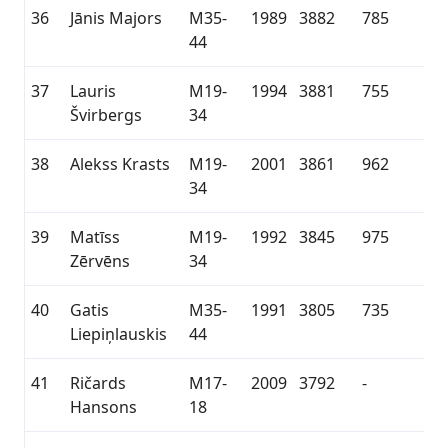
36
Jānis Majors
M35-
1989
3882
785
44
37
Lauris
M19-
1994
3881
755
Švirbergs
34
38
Alekss Krasts
M19-
2001
3861
962
34
39
Matīss
M19-
1992
3845
975
Zērvēns
34
40
Gatis
M35-
1991
3805
735
Liepiņlauskis
44
41
Ričards
M17-
2009
3792
-
Hansons
18