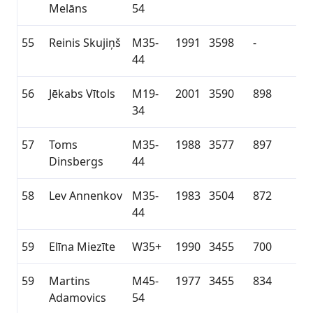
Melāns
54
55
Reinis Skujiņš
M35-
1991
3598
-
44
56
Jēkabs Vītols
M19-
2001
3590
898
34
57
Toms
M35-
1988
3577
897
Dinsbergs
44
58
Lev Annenkov
M35-
1983
3504
872
44
59
Elīna Miezīte
W35+
1990
3455
700
59
Martins
M45-
1977
3455
834
Adamovics
54