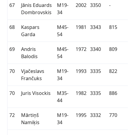
67
Jānis Eduards
M19-
2002
3350
-
Dombrovskis
34
68
Kaspars
M45-
1981
3343
815
Garda
54
69
Andris
M45-
1972
3340
809
Balodis
54
70
Vjačeslavs
M19-
1993
3335
822
Frančuks
34
70
Juris Visockis
M35-
1982
3335
886
44
72
Mārtiņš
M19-
1995
3332
770
Namiķis
34