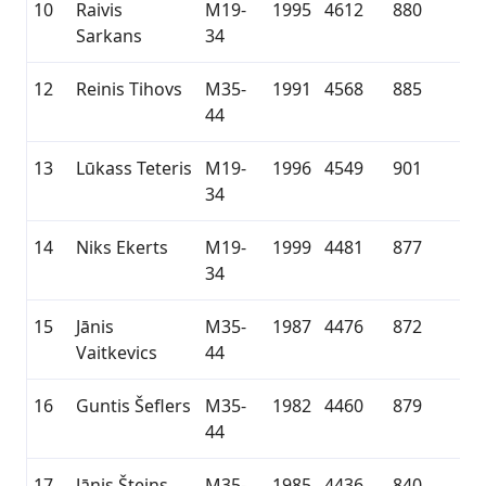
10
Raivis
M19-
1995
4612
880
Sarkans
34
12
Reinis Tihovs
M35-
1991
4568
885
44
13
Lūkass Teteris
M19-
1996
4549
901
34
14
Niks Ekerts
M19-
1999
4481
877
34
15
Jānis
M35-
1987
4476
872
Vaitkevics
44
16
Guntis Šeflers
M35-
1982
4460
879
44
17
Jānis Šteins
M35-
1985
4436
840