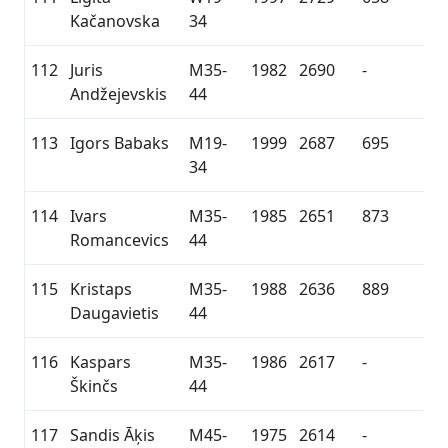
Kačanovska
34
112
Juris
M35-
1982
2690
-
Andžejevskis
44
113
Igors Babaks
M19-
1999
2687
695
34
114
Ivars
M35-
1985
2651
873
Romancevics
44
115
Kristaps
M35-
1988
2636
889
Daugavietis
44
116
Kaspars
M35-
1986
2617
-
Škinčs
44
117
Sandis Āķis
M45-
1975
2614
-