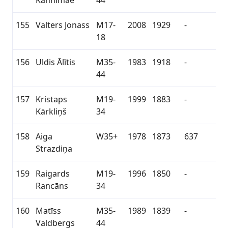
Kannimäe
44
155
Valters Jonass
M17-
2008
1929
-
18
156
Uldis Ālītis
M35-
1983
1918
-
44
157
Kristaps
M19-
1999
1883
-
Kārkliņš
34
158
Aiga
W35+
1978
1873
637
Strazdiņa
159
Raigards
M19-
1996
1850
-
Rancāns
34
160
Matīss
M35-
1989
1839
-
Valdbergs
44