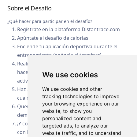
Sobre el Desafío
¿Qué hacer para participar en el desafío?
Regístrate en la plataforma Distantrace.com
Apúntate al desafío de calorías
Enciende tu aplicación deportiva durante el
entrenamiento (apágala al terminar)
Realiza cualquier tipo de actividad física: correr,
hacer ejercicio, caminar, andar en bicicleta, ¡la
We use cookies
actividad es tu elección!
Haz actividades físicas en cualquier lugar, en
We use cookies and other
tracking technologies to improve
cualquier momento, cuando te sea más cómodo
your browsing experience on our
Quema calorías y sigue tu clasificación entre los
website, to show you
demás participantes
personalized content and
¡Y comprueba cuánta energía puedes generar
targeted ads, to analyze our
con las calorías quemadas a lo largo del mes!
website traffic, and to understand