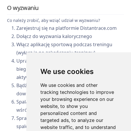
O wyzwaniu
Co należy zrobić, aby wziąć udział w wyzwaniu?
Zarejestruj się na platformie Distantrace.com
Dołącz do wyzwania kalorycznego
Włącz aplikację sportową podczas treningu
(wyłącz ją po zakończeniu treningu)
Uprawiaj dowolny rodzaj aktywności fizycznej –
bieganie, ćwiczenia, spacery, jazda na rowerze –
We use cookies
aktywność jest Twoim wyborem
Bądź aktywny fizycznie – w dowolnym miejscu, o
We use cookies and other
tracking technologies to improve
dowolnej porze, gdy jest Ci najwygodniej!
your browsing experience on our
Spalaj kalorie i śledź swoją pozycję w rankingu
website, to show you
wśród innych uczestników
personalized content and
Sprawdź, ile energii możesz wyprodukować ze
targeted ads, to analyze our
spalonych kalorii w ciągu miesiąca!
website traffic, and to understand