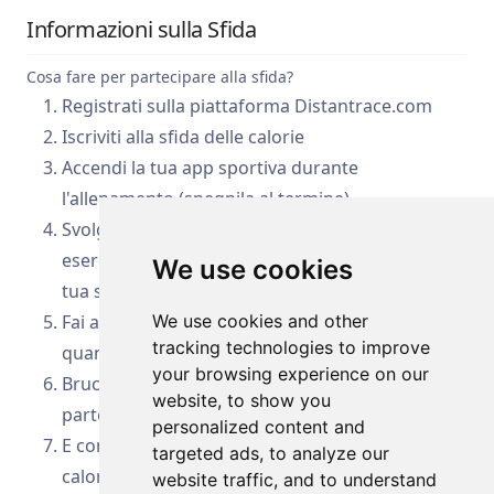
Informazioni sulla Sfida
Cosa fare per partecipare alla sfida?
Registrati sulla piattaforma Distantrace.com
Iscriviti alla sfida delle calorie
Accendi la tua app sportiva durante
l'allenamento (spegnila al termine)
Svolgi qualsiasi tipo di attività fisica: corri, fai
esercizi, cammina, vai in bicicletta - l'attività è a
We use cookies
tua scelta
Fai attività fisica ovunque, in qualsiasi momento,
We use cookies and other
tracking technologies to improve
quando ti è più comodo!
your browsing experience on our
Brucia calorie e segui la tua posizione tra gli altri
website, to show you
partecipanti
personalized content and
E controlla quanta energia puoi generare con le
targeted ads, to analyze our
calorie bruciate durante il mese!
website traffic, and to understand