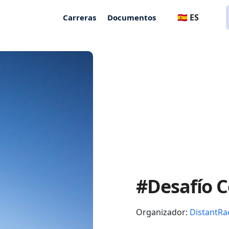
🇪🇸 ES
Carreras
Documentos
#Desafío C
Organizador:
DistantRa