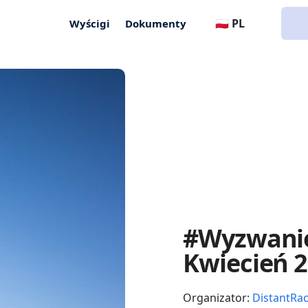
🇵🇱 PL
Wyścigi
Dokumenty
#Wyzwanie
Kwiecień 
Organizator:
DistantRa