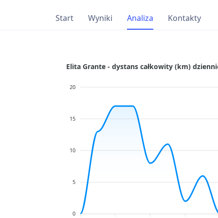
Start
Wyniki
Analiza
Kontakty
Elita Grante - dystans całkowity (km) dzienni
20
15
10
5
0