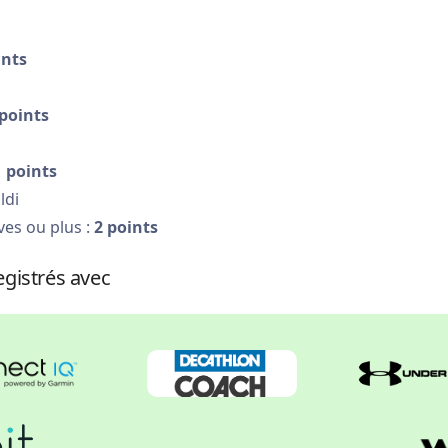
ints
 points
1 points
ldi
ves ou plus :
2 points
gistrés avec