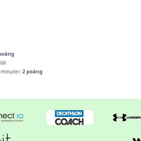
poäng
ldi
a minuter:
2 poäng