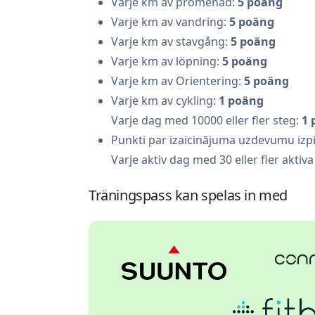
Varje km av promenad:
5 poäng
Varje km av vandring:
5 poäng
Varje km av stavgång:
5 poäng
Varje km av löpning:
5 poäng
Varje km av Orientering:
5 poäng
Varje km av cykling:
1 poäng
Varje dag med 10000 eller fler steg:
1 
Punkti par izaicinājuma uzdevumu izpi
Varje aktiv dag med 30 eller fler aktiv
Träningspass kan spelas in med