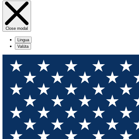
Close modal
Lingua
Valūta