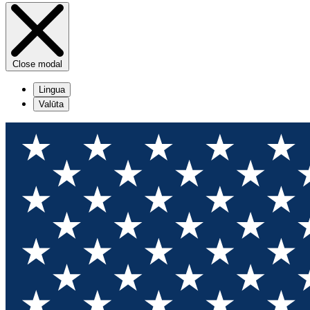
Close modal
Lingua
Valūta