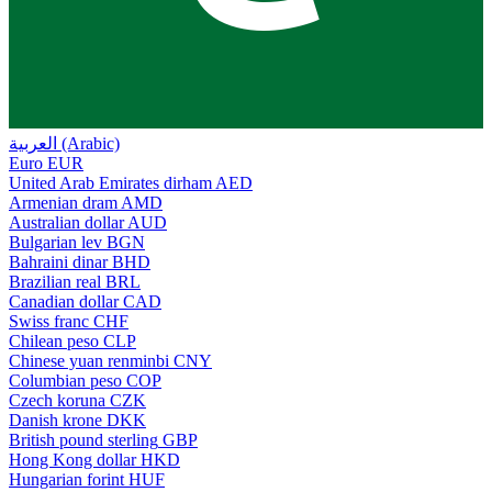
العربية (Arabic)
Euro
EUR
United Arab Emirates dirham
AED
Armenian dram
AMD
Australian dollar
AUD
Bulgarian lev
BGN
Bahraini dinar
BHD
Brazilian real
BRL
Canadian dollar
CAD
Swiss franc
CHF
Chilean peso
CLP
Chinese yuan renminbi
CNY
Columbian peso
COP
Czech koruna
CZK
Danish krone
DKK
British pound sterling
GBP
Hong Kong dollar
HKD
Hungarian forint
HUF