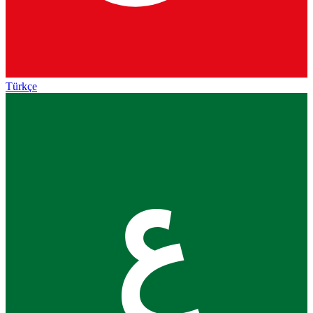
Türkçe
ع