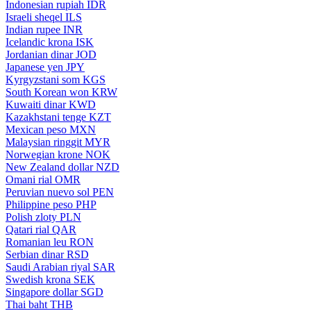
Indonesian rupiah
IDR
Israeli sheqel
ILS
Indian rupee
INR
Icelandic krona
ISK
Jordanian dinar
JOD
Japanese yen
JPY
Kyrgyzstani som
KGS
South Korean won
KRW
Kuwaiti dinar
KWD
Kazakhstani tenge
KZT
Mexican peso
MXN
Malaysian ringgit
MYR
Norwegian krone
NOK
New Zealand dollar
NZD
Omani rial
OMR
Peruvian nuevo sol
PEN
Philippine peso
PHP
Polish zloty
PLN
Qatari rial
QAR
Romanian leu
RON
Serbian dinar
RSD
Saudi Arabian riyal
SAR
Swedish krona
SEK
Singapore dollar
SGD
Thai baht
THB