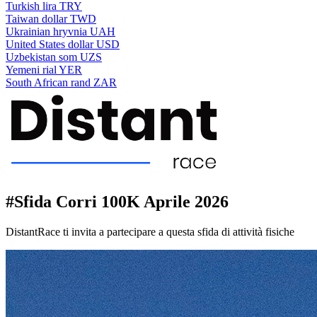
Turkish lira
TRY
Taiwan dollar
TWD
Ukrainian hryvnia
UAH
United States dollar
USD
Uzbekistan som
UZS
Yemeni rial
YER
South African rand
ZAR
#Sfida Corri 100K Aprile 2026
DistantRace ti invita a partecipare a questa sfida di attività fisiche