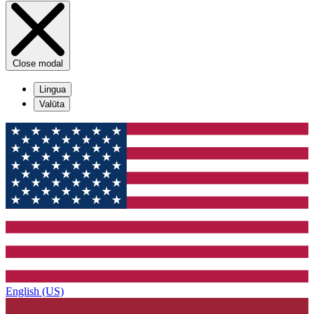
Close modal
Lingua
Valūta
English (US)