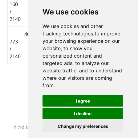
160
Gorskis
LAT
brauciens
00:55:
We use cookies
/
2140
We use cookies and other
tracking technologies to improve
4053
Ričards
🇱🇻
Tautas
your browsing experience on our
773
Roberts
LAT
brauciens
01:13:
website, to show you
/
Sauja
personalized content and
2140
targeted ads, to analyze our
website traffic, and to understand
Lapa 1 no 1
where our visitors are coming
Kopā 4 Dalībnieki
from.
I agree
I decline
Visas tiesības aizsargātas. DistantRace
Change my preferences
hi@distantrace.com
+371 25425987