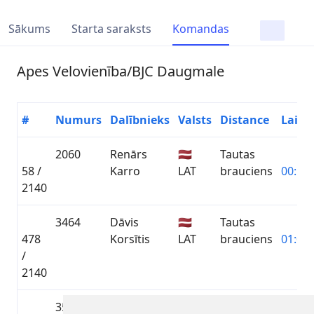
Sākums
Starta saraksts
Komandas
Apes Velovienība/BJC Daugmale
#
Numurs
Dalībnieks
Valsts
Distance
Laiks
2060
Renārs
🇱🇻
Tautas
58 /
Karro
LAT
brauciens
00:54:
2140
3464
Dāvis
🇱🇻
Tautas
478
Korsītis
LAT
brauciens
01:06:
/
2140
3515
Marks
🇱🇻
Tautas