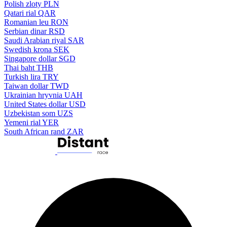
Polish zloty
PLN
Qatari rial
QAR
Romanian leu
RON
Serbian dinar
RSD
Saudi Arabian riyal
SAR
Swedish krona
SEK
Singapore dollar
SGD
Thai baht
THB
Turkish lira
TRY
Taiwan dollar
TWD
Ukrainian hryvnia
UAH
United States dollar
USD
Uzbekistan som
UZS
Yemeni rial
YER
South African rand
ZAR