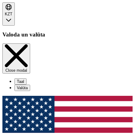
KZT
Valoda un valūta
Close modal
Taal
Valūta