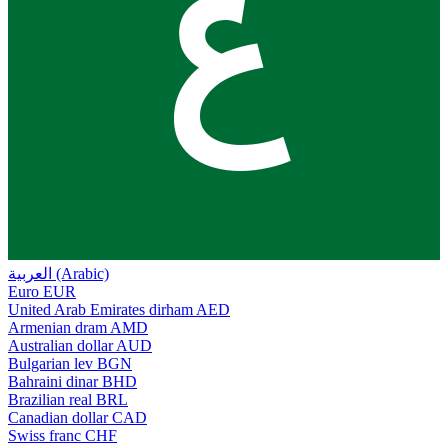
ع
العربية (Arabic)
Euro
EUR
United Arab Emirates dirham
AED
Armenian dram
AMD
Australian dollar
AUD
Bulgarian lev
BGN
Bahraini dinar
BHD
Brazilian real
BRL
Canadian dollar
CAD
Swiss franc
CHF