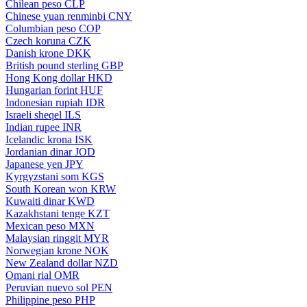
Chilean peso
CLP
Chinese yuan renminbi
CNY
Columbian peso
COP
Czech koruna
CZK
Danish krone
DKK
British pound sterling
GBP
Hong Kong dollar
HKD
Hungarian forint
HUF
Indonesian rupiah
IDR
Israeli sheqel
ILS
Indian rupee
INR
Icelandic krona
ISK
Jordanian dinar
JOD
Japanese yen
JPY
Kyrgyzstani som
KGS
South Korean won
KRW
Kuwaiti dinar
KWD
Kazakhstani tenge
KZT
Mexican peso
MXN
Malaysian ringgit
MYR
Norwegian krone
NOK
New Zealand dollar
NZD
Omani rial
OMR
Peruvian nuevo sol
PEN
Philippine peso
PHP