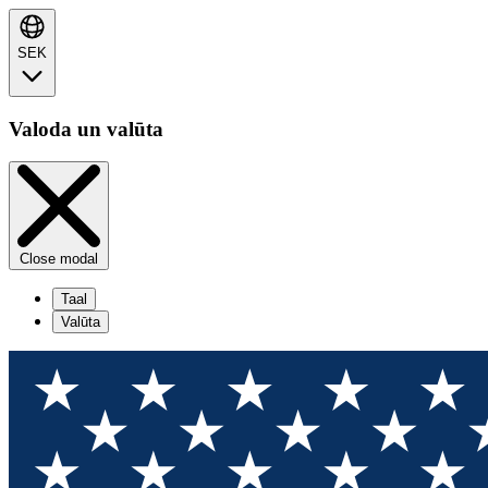
SEK
Valoda un valūta
Close modal
Taal
Valūta