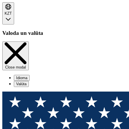
KZT
Valoda un valūta
Close modal
Idioma
Valūta