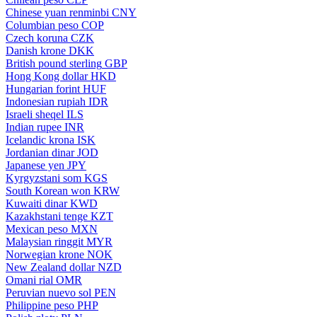
Chinese yuan renminbi
CNY
Columbian peso
COP
Czech koruna
CZK
Danish krone
DKK
British pound sterling
GBP
Hong Kong dollar
HKD
Hungarian forint
HUF
Indonesian rupiah
IDR
Israeli sheqel
ILS
Indian rupee
INR
Icelandic krona
ISK
Jordanian dinar
JOD
Japanese yen
JPY
Kyrgyzstani som
KGS
South Korean won
KRW
Kuwaiti dinar
KWD
Kazakhstani tenge
KZT
Mexican peso
MXN
Malaysian ringgit
MYR
Norwegian krone
NOK
New Zealand dollar
NZD
Omani rial
OMR
Peruvian nuevo sol
PEN
Philippine peso
PHP