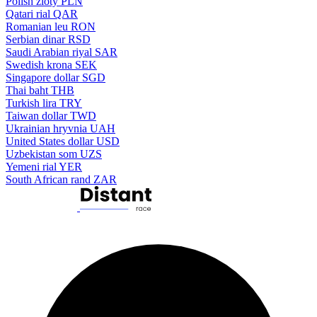
Polish zloty
PLN
Qatari rial
QAR
Romanian leu
RON
Serbian dinar
RSD
Saudi Arabian riyal
SAR
Swedish krona
SEK
Singapore dollar
SGD
Thai baht
THB
Turkish lira
TRY
Taiwan dollar
TWD
Ukrainian hryvnia
UAH
United States dollar
USD
Uzbekistan som
UZS
Yemeni rial
YER
South African rand
ZAR