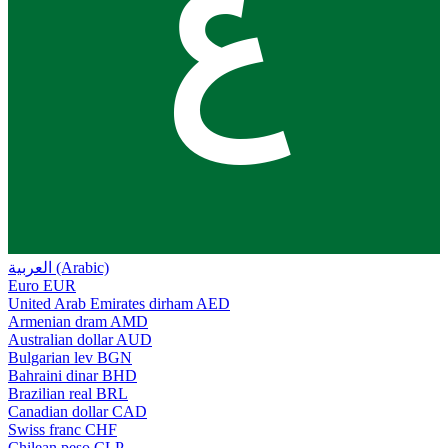
ع
العربية (Arabic)
Euro
EUR
United Arab Emirates dirham
AED
Armenian dram
AMD
Australian dollar
AUD
Bulgarian lev
BGN
Bahraini dinar
BHD
Brazilian real
BRL
Canadian dollar
CAD
Swiss franc
CHF
Chilean peso
CLP