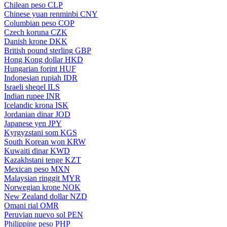
Chilean peso
CLP
Chinese yuan renminbi
CNY
Columbian peso
COP
Czech koruna
CZK
Danish krone
DKK
British pound sterling
GBP
Hong Kong dollar
HKD
Hungarian forint
HUF
Indonesian rupiah
IDR
Israeli sheqel
ILS
Indian rupee
INR
Icelandic krona
ISK
Jordanian dinar
JOD
Japanese yen
JPY
Kyrgyzstani som
KGS
South Korean won
KRW
Kuwaiti dinar
KWD
Kazakhstani tenge
KZT
Mexican peso
MXN
Malaysian ringgit
MYR
Norwegian krone
NOK
New Zealand dollar
NZD
Omani rial
OMR
Peruvian nuevo sol
PEN
Philippine peso
PHP