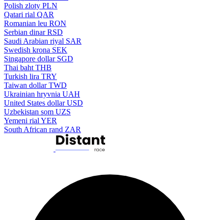
Polish zloty
PLN
Qatari rial
QAR
Romanian leu
RON
Serbian dinar
RSD
Saudi Arabian riyal
SAR
Swedish krona
SEK
Singapore dollar
SGD
Thai baht
THB
Turkish lira
TRY
Taiwan dollar
TWD
Ukrainian hryvnia
UAH
United States dollar
USD
Uzbekistan som
UZS
Yemeni rial
YER
South African rand
ZAR