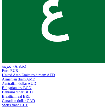
ع
العربية (Arabic)
Euro
EUR
United Arab Emirates dirham
AED
Armenian dram
AMD
Australian dollar
AUD
Bulgarian lev
BGN
Bahraini dinar
BHD
Brazilian real
BRL
Canadian dollar
CAD
Swiss franc
CHF