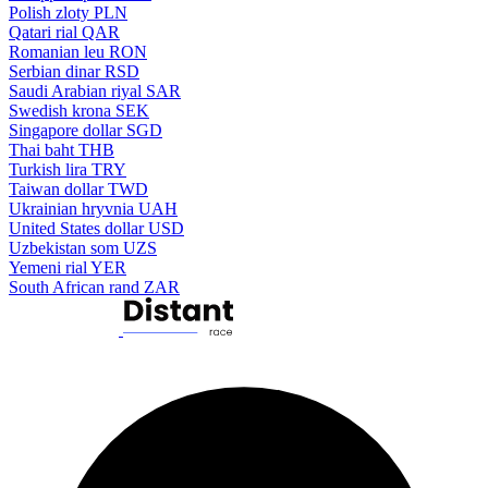
Polish zloty
PLN
Qatari rial
QAR
Romanian leu
RON
Serbian dinar
RSD
Saudi Arabian riyal
SAR
Swedish krona
SEK
Singapore dollar
SGD
Thai baht
THB
Turkish lira
TRY
Taiwan dollar
TWD
Ukrainian hryvnia
UAH
United States dollar
USD
Uzbekistan som
UZS
Yemeni rial
YER
South African rand
ZAR