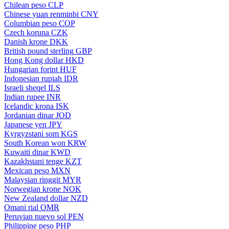
Chilean peso
CLP
Chinese yuan renminbi
CNY
Columbian peso
COP
Czech koruna
CZK
Danish krone
DKK
British pound sterling
GBP
Hong Kong dollar
HKD
Hungarian forint
HUF
Indonesian rupiah
IDR
Israeli sheqel
ILS
Indian rupee
INR
Icelandic krona
ISK
Jordanian dinar
JOD
Japanese yen
JPY
Kyrgyzstani som
KGS
South Korean won
KRW
Kuwaiti dinar
KWD
Kazakhstani tenge
KZT
Mexican peso
MXN
Malaysian ringgit
MYR
Norwegian krone
NOK
New Zealand dollar
NZD
Omani rial
OMR
Peruvian nuevo sol
PEN
Philippine peso
PHP