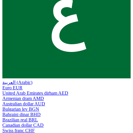
ع
العربية (Arabic)
Euro
EUR
United Arab Emirates dirham
AED
Armenian dram
AMD
Australian dollar
AUD
Bulgarian lev
BGN
Bahraini dinar
BHD
Brazilian real
BRL
Canadian dollar
CAD
Swiss franc
CHF