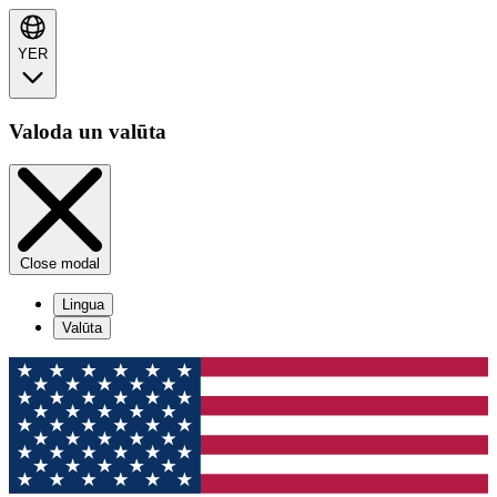
YER
Valoda un valūta
Close modal
Lingua
Valūta