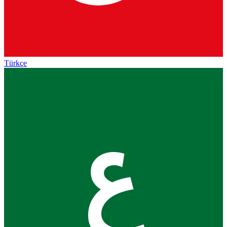
Türkçe
ع