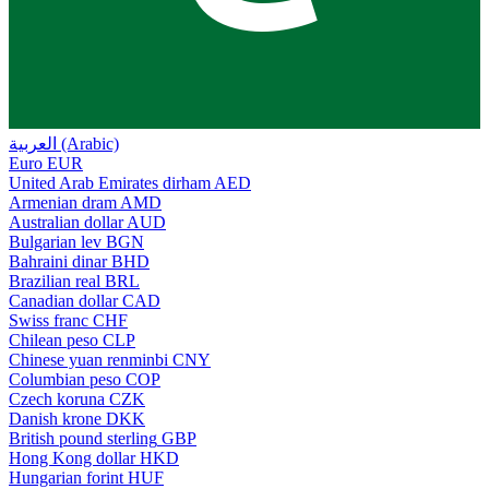
العربية (Arabic)
Euro
EUR
United Arab Emirates dirham
AED
Armenian dram
AMD
Australian dollar
AUD
Bulgarian lev
BGN
Bahraini dinar
BHD
Brazilian real
BRL
Canadian dollar
CAD
Swiss franc
CHF
Chilean peso
CLP
Chinese yuan renminbi
CNY
Columbian peso
COP
Czech koruna
CZK
Danish krone
DKK
British pound sterling
GBP
Hong Kong dollar
HKD
Hungarian forint
HUF