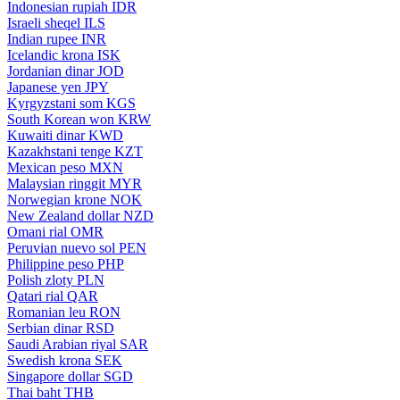
Indonesian rupiah
IDR
Israeli sheqel
ILS
Indian rupee
INR
Icelandic krona
ISK
Jordanian dinar
JOD
Japanese yen
JPY
Kyrgyzstani som
KGS
South Korean won
KRW
Kuwaiti dinar
KWD
Kazakhstani tenge
KZT
Mexican peso
MXN
Malaysian ringgit
MYR
Norwegian krone
NOK
New Zealand dollar
NZD
Omani rial
OMR
Peruvian nuevo sol
PEN
Philippine peso
PHP
Polish zloty
PLN
Qatari rial
QAR
Romanian leu
RON
Serbian dinar
RSD
Saudi Arabian riyal
SAR
Swedish krona
SEK
Singapore dollar
SGD
Thai baht
THB