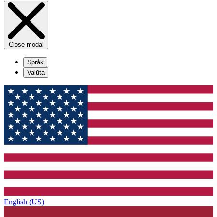
Close modal
Språk
Valūta
English (US)