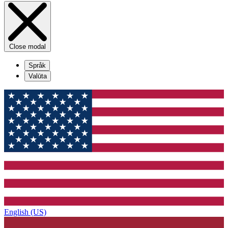
Close modal
Språk
Valūta
English (US)