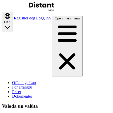
Registrer deg
Logg inn
Open main menu
DKK
Offentlige Løp
For arrangør
Priser
Dokumenter
Valoda un valūta