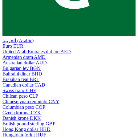
العربية (Arabic)
Euro
EUR
United Arab Emirates dirham
AED
Armenian dram
AMD
Australian dollar
AUD
Bulgarian lev
BGN
Bahraini dinar
BHD
Brazilian real
BRL
Canadian dollar
CAD
Swiss franc
CHF
Chilean peso
CLP
Chinese yuan renminbi
CNY
Columbian peso
COP
Czech koruna
CZK
Danish krone
DKK
British pound sterling
GBP
Hong Kong dollar
HKD
Hungarian forint
HUF