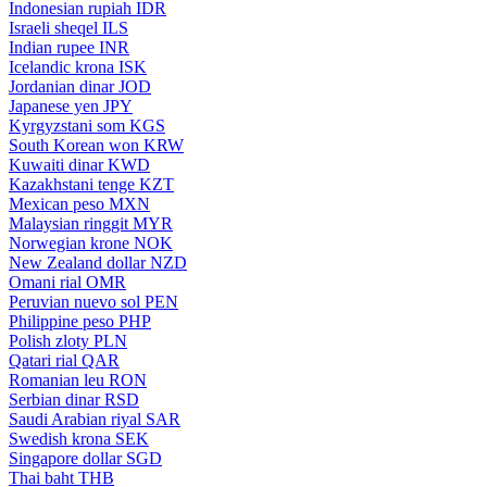
Indonesian rupiah
IDR
Israeli sheqel
ILS
Indian rupee
INR
Icelandic krona
ISK
Jordanian dinar
JOD
Japanese yen
JPY
Kyrgyzstani som
KGS
South Korean won
KRW
Kuwaiti dinar
KWD
Kazakhstani tenge
KZT
Mexican peso
MXN
Malaysian ringgit
MYR
Norwegian krone
NOK
New Zealand dollar
NZD
Omani rial
OMR
Peruvian nuevo sol
PEN
Philippine peso
PHP
Polish zloty
PLN
Qatari rial
QAR
Romanian leu
RON
Serbian dinar
RSD
Saudi Arabian riyal
SAR
Swedish krona
SEK
Singapore dollar
SGD
Thai baht
THB