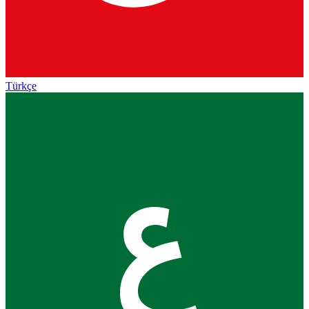
Türkçe
ع