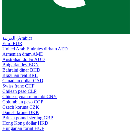
العربية (Arabic)
Euro
EUR
United Arab Emirates dirham
AED
Armenian dram
AMD
Australian dollar
AUD
Bulgarian lev
BGN
Bahraini dinar
BHD
Brazilian real
BRL
Canadian dollar
CAD
Swiss franc
CHF
Chilean peso
CLP
Chinese yuan renminbi
CNY
Columbian peso
COP
Czech koruna
CZK
Danish krone
DKK
British pound sterling
GBP
Hong Kong dollar
HKD
Hungarian forint
HUF