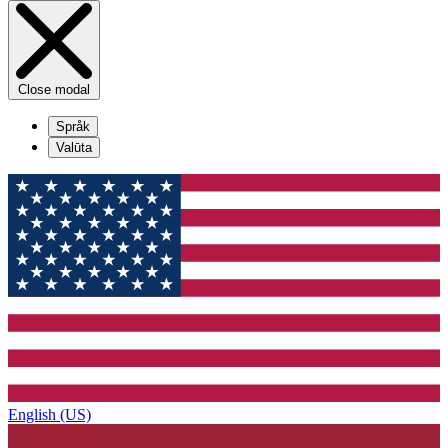
Close modal
Språk
Valūta
English (US)