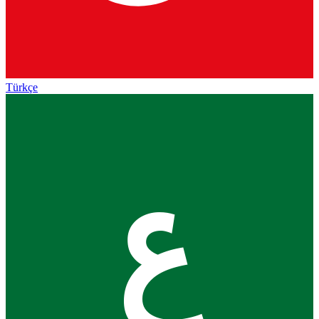
Türkçe
ع