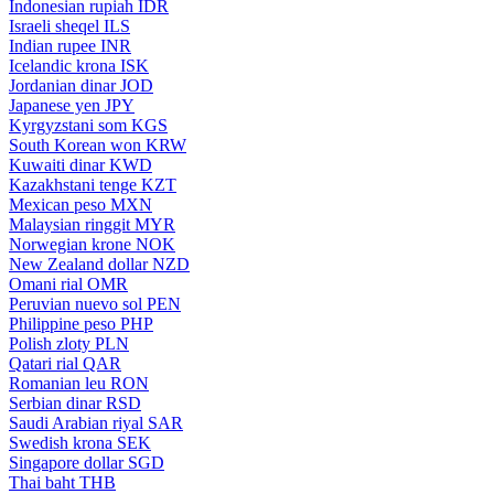
Indonesian rupiah
IDR
Israeli sheqel
ILS
Indian rupee
INR
Icelandic krona
ISK
Jordanian dinar
JOD
Japanese yen
JPY
Kyrgyzstani som
KGS
South Korean won
KRW
Kuwaiti dinar
KWD
Kazakhstani tenge
KZT
Mexican peso
MXN
Malaysian ringgit
MYR
Norwegian krone
NOK
New Zealand dollar
NZD
Omani rial
OMR
Peruvian nuevo sol
PEN
Philippine peso
PHP
Polish zloty
PLN
Qatari rial
QAR
Romanian leu
RON
Serbian dinar
RSD
Saudi Arabian riyal
SAR
Swedish krona
SEK
Singapore dollar
SGD
Thai baht
THB