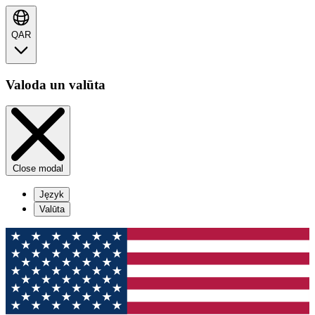
QAR
Valoda un valūta
Close modal
Język
Valūta