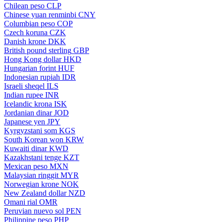
Chilean peso
CLP
Chinese yuan renminbi
CNY
Columbian peso
COP
Czech koruna
CZK
Danish krone
DKK
British pound sterling
GBP
Hong Kong dollar
HKD
Hungarian forint
HUF
Indonesian rupiah
IDR
Israeli sheqel
ILS
Indian rupee
INR
Icelandic krona
ISK
Jordanian dinar
JOD
Japanese yen
JPY
Kyrgyzstani som
KGS
South Korean won
KRW
Kuwaiti dinar
KWD
Kazakhstani tenge
KZT
Mexican peso
MXN
Malaysian ringgit
MYR
Norwegian krone
NOK
New Zealand dollar
NZD
Omani rial
OMR
Peruvian nuevo sol
PEN
Philippine peso
PHP