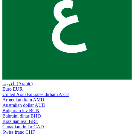
ع
العربية (Arabic)
Euro
EUR
United Arab Emirates dirham
AED
Armenian dram
AMD
Australian dollar
AUD
Bulgarian lev
BGN
Bahraini dinar
BHD
Brazilian real
BRL
Canadian dollar
CAD
Swiss franc
CHF