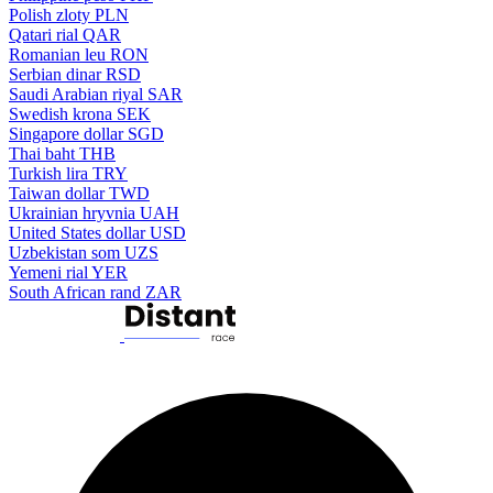
Polish zloty
PLN
Qatari rial
QAR
Romanian leu
RON
Serbian dinar
RSD
Saudi Arabian riyal
SAR
Swedish krona
SEK
Singapore dollar
SGD
Thai baht
THB
Turkish lira
TRY
Taiwan dollar
TWD
Ukrainian hryvnia
UAH
United States dollar
USD
Uzbekistan som
UZS
Yemeni rial
YER
South African rand
ZAR