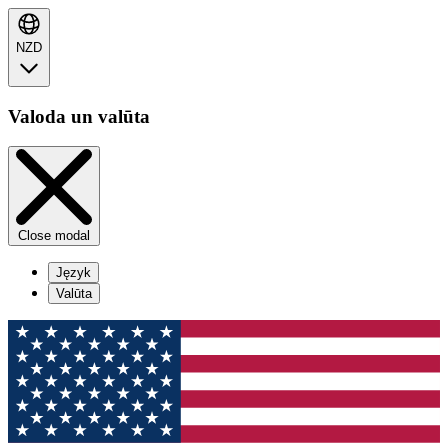
NZD
Valoda un valūta
Close modal
Język
Valūta