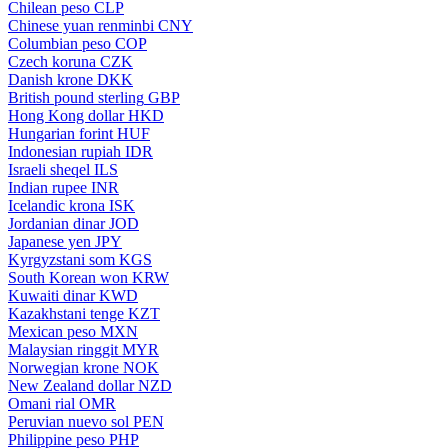
Chilean peso
CLP
Chinese yuan renminbi
CNY
Columbian peso
COP
Czech koruna
CZK
Danish krone
DKK
British pound sterling
GBP
Hong Kong dollar
HKD
Hungarian forint
HUF
Indonesian rupiah
IDR
Israeli sheqel
ILS
Indian rupee
INR
Icelandic krona
ISK
Jordanian dinar
JOD
Japanese yen
JPY
Kyrgyzstani som
KGS
South Korean won
KRW
Kuwaiti dinar
KWD
Kazakhstani tenge
KZT
Mexican peso
MXN
Malaysian ringgit
MYR
Norwegian krone
NOK
New Zealand dollar
NZD
Omani rial
OMR
Peruvian nuevo sol
PEN
Philippine peso
PHP