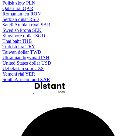
Polish zloty
PLN
Qatari rial
QAR
Romanian leu
RON
Serbian dinar
RSD
Saudi Arabian riyal
SAR
Swedish krona
SEK
Singapore dollar
SGD
Thai baht
THB
Turkish lira
TRY
Taiwan dollar
TWD
Ukrainian hryvnia
UAH
United States dollar
USD
Uzbekistan som
UZS
Yemeni rial
YER
South African rand
ZAR