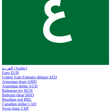
ع
العربية (Arabic)
Euro
EUR
United Arab Emirates dirham
AED
Armenian dram
AMD
Australian dollar
AUD
Bulgarian lev
BGN
Bahraini dinar
BHD
Brazilian real
BRL
Canadian dollar
CAD
Swiss franc
CHF