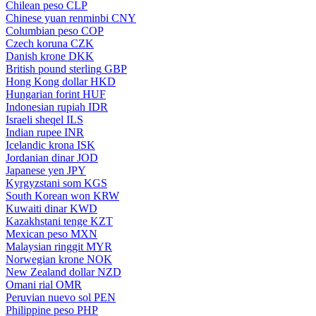
Chilean peso
CLP
Chinese yuan renminbi
CNY
Columbian peso
COP
Czech koruna
CZK
Danish krone
DKK
British pound sterling
GBP
Hong Kong dollar
HKD
Hungarian forint
HUF
Indonesian rupiah
IDR
Israeli sheqel
ILS
Indian rupee
INR
Icelandic krona
ISK
Jordanian dinar
JOD
Japanese yen
JPY
Kyrgyzstani som
KGS
South Korean won
KRW
Kuwaiti dinar
KWD
Kazakhstani tenge
KZT
Mexican peso
MXN
Malaysian ringgit
MYR
Norwegian krone
NOK
New Zealand dollar
NZD
Omani rial
OMR
Peruvian nuevo sol
PEN
Philippine peso
PHP