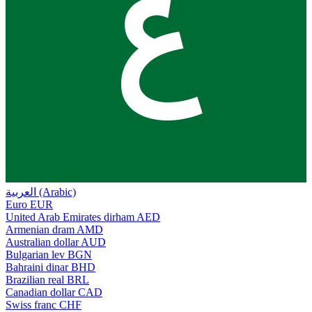
ع
العربية (Arabic)
Euro
EUR
United Arab Emirates dirham
AED
Armenian dram
AMD
Australian dollar
AUD
Bulgarian lev
BGN
Bahraini dinar
BHD
Brazilian real
BRL
Canadian dollar
CAD
Swiss franc
CHF