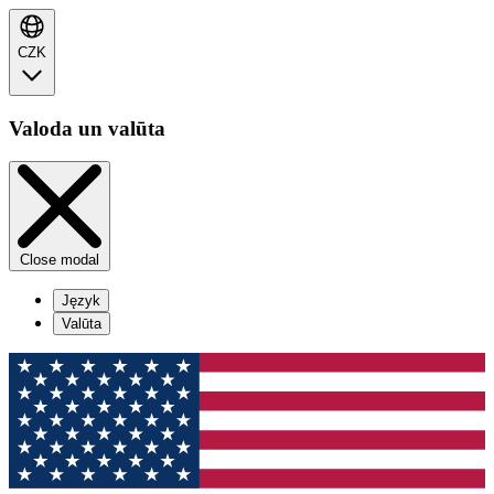
CZK
Valoda un valūta
Close modal
Język
Valūta