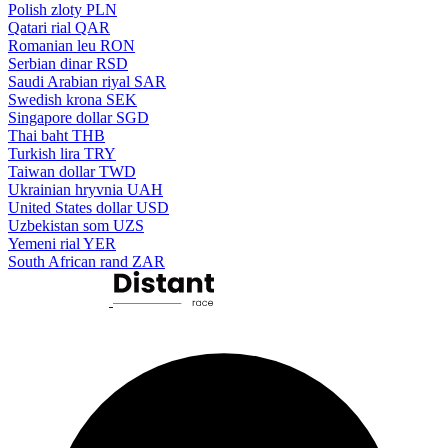
Polish zloty
PLN
Qatari rial
QAR
Romanian leu
RON
Serbian dinar
RSD
Saudi Arabian riyal
SAR
Swedish krona
SEK
Singapore dollar
SGD
Thai baht
THB
Turkish lira
TRY
Taiwan dollar
TWD
Ukrainian hryvnia
UAH
United States dollar
USD
Uzbekistan som
UZS
Yemeni rial
YER
South African rand
ZAR