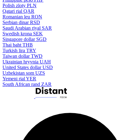
Polish zloty
PLN
Qatari rial
QAR
Romanian leu
RON
Serbian dinar
RSD
Saudi Arabian riyal
SAR
Swedish krona
SEK
Singapore dollar
SGD
Thai baht
THB
Turkish lira
TRY
Taiwan dollar
TWD
Ukrainian hryvnia
UAH
United States dollar
USD
Uzbekistan som
UZS
Yemeni rial
YER
South African rand
ZAR