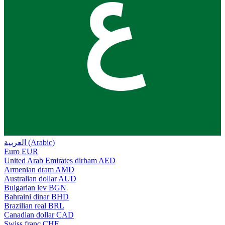
ع
العربية (Arabic)
Euro
EUR
United Arab Emirates dirham
AED
Armenian dram
AMD
Australian dollar
AUD
Bulgarian lev
BGN
Bahraini dinar
BHD
Brazilian real
BRL
Canadian dollar
CAD
Swiss franc
CHF