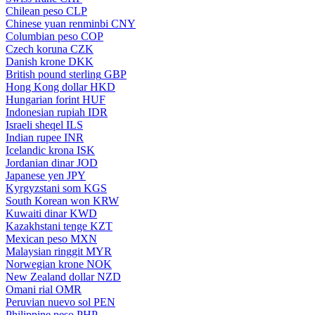
Chilean peso
CLP
Chinese yuan renminbi
CNY
Columbian peso
COP
Czech koruna
CZK
Danish krone
DKK
British pound sterling
GBP
Hong Kong dollar
HKD
Hungarian forint
HUF
Indonesian rupiah
IDR
Israeli sheqel
ILS
Indian rupee
INR
Icelandic krona
ISK
Jordanian dinar
JOD
Japanese yen
JPY
Kyrgyzstani som
KGS
South Korean won
KRW
Kuwaiti dinar
KWD
Kazakhstani tenge
KZT
Mexican peso
MXN
Malaysian ringgit
MYR
Norwegian krone
NOK
New Zealand dollar
NZD
Omani rial
OMR
Peruvian nuevo sol
PEN
Philippine peso
PHP