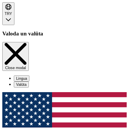
TRY
Valoda un valūta
Close modal
Lingua
Valūta