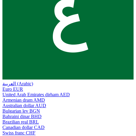
ع
العربية (Arabic)
Euro
EUR
United Arab Emirates dirham
AED
Armenian dram
AMD
Australian dollar
AUD
Bulgarian lev
BGN
Bahraini dinar
BHD
Brazilian real
BRL
Canadian dollar
CAD
Swiss franc
CHF