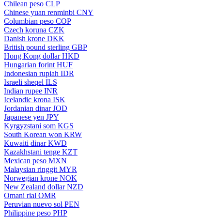
Chilean peso
CLP
Chinese yuan renminbi
CNY
Columbian peso
COP
Czech koruna
CZK
Danish krone
DKK
British pound sterling
GBP
Hong Kong dollar
HKD
Hungarian forint
HUF
Indonesian rupiah
IDR
Israeli sheqel
ILS
Indian rupee
INR
Icelandic krona
ISK
Jordanian dinar
JOD
Japanese yen
JPY
Kyrgyzstani som
KGS
South Korean won
KRW
Kuwaiti dinar
KWD
Kazakhstani tenge
KZT
Mexican peso
MXN
Malaysian ringgit
MYR
Norwegian krone
NOK
New Zealand dollar
NZD
Omani rial
OMR
Peruvian nuevo sol
PEN
Philippine peso
PHP