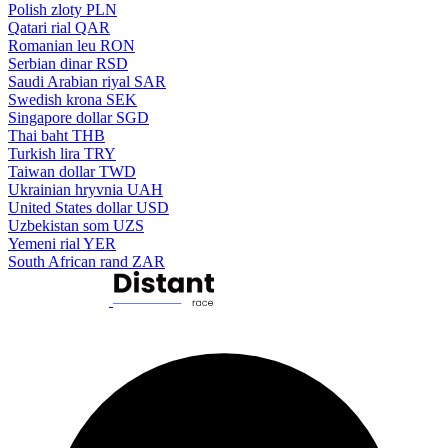
Polish zloty
PLN
Qatari rial
QAR
Romanian leu
RON
Serbian dinar
RSD
Saudi Arabian riyal
SAR
Swedish krona
SEK
Singapore dollar
SGD
Thai baht
THB
Turkish lira
TRY
Taiwan dollar
TWD
Ukrainian hryvnia
UAH
United States dollar
USD
Uzbekistan som
UZS
Yemeni rial
YER
South African rand
ZAR