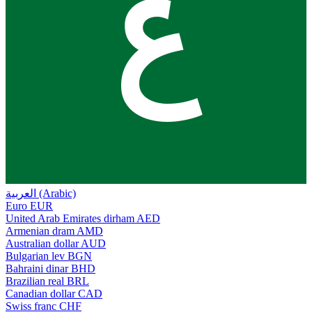
ع
العربية (Arabic)
Euro
EUR
United Arab Emirates dirham
AED
Armenian dram
AMD
Australian dollar
AUD
Bulgarian lev
BGN
Bahraini dinar
BHD
Brazilian real
BRL
Canadian dollar
CAD
Swiss franc
CHF