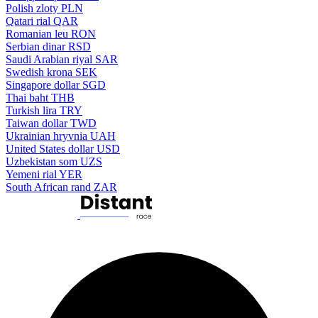
Polish zloty
PLN
Qatari rial
QAR
Romanian leu
RON
Serbian dinar
RSD
Saudi Arabian riyal
SAR
Swedish krona
SEK
Singapore dollar
SGD
Thai baht
THB
Turkish lira
TRY
Taiwan dollar
TWD
Ukrainian hryvnia
UAH
United States dollar
USD
Uzbekistan som
UZS
Yemeni rial
YER
South African rand
ZAR