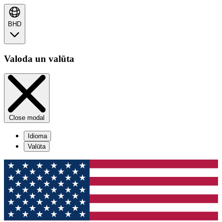
BHD
Valoda un valūta
Close modal
Idioma
Valūta