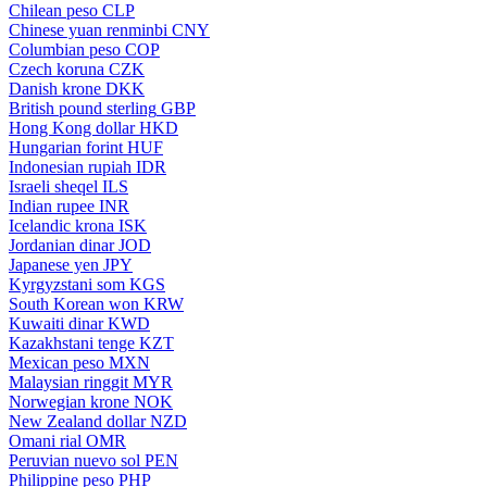
Chilean peso
CLP
Chinese yuan renminbi
CNY
Columbian peso
COP
Czech koruna
CZK
Danish krone
DKK
British pound sterling
GBP
Hong Kong dollar
HKD
Hungarian forint
HUF
Indonesian rupiah
IDR
Israeli sheqel
ILS
Indian rupee
INR
Icelandic krona
ISK
Jordanian dinar
JOD
Japanese yen
JPY
Kyrgyzstani som
KGS
South Korean won
KRW
Kuwaiti dinar
KWD
Kazakhstani tenge
KZT
Mexican peso
MXN
Malaysian ringgit
MYR
Norwegian krone
NOK
New Zealand dollar
NZD
Omani rial
OMR
Peruvian nuevo sol
PEN
Philippine peso
PHP