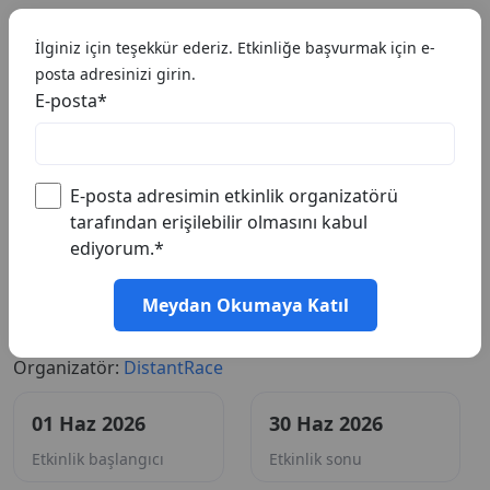
🇹🇷 TR
İlginiz için teşekkür ederiz. Etkinliğe başvurmak için e-
posta adresinizi girin.
E-posta
*
E-posta adresimin etkinlik organizatörü
tarafından erişilebilir olmasını kabul
ediyorum.
*
#Adım Adım Mücadelesi Haziran
Meydan Okumaya Katıl
2026
Organizatör:
DistantRace
01 Haz 2026
30 Haz 2026
Etkinlik başlangıcı
Etkinlik sonu