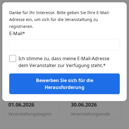
🇩🇪 DE
Danke für Ihr Interesse. Bitte geben Sie Ihre E-Mail-
Adresse ein, um sich für die Veranstaltung zu
registrieren.
E-Mail
*
Ich stimme zu, dass meine E-Mail-Adresse
dem Veranstalter zur Verfügung steht.
*
Schritt für Schritt Juni 2026
Bewerben Sie sich für die
Herausforderung
Veranstalter:
DistantRace
01.06.2026
30.06.2026
Veranstaltungsbeginn
Veranstaltungsende