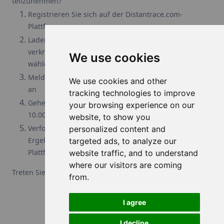
teilzunehmen?
Registrieren Sie sich auf der Distantrace.com-
Plattform
Laden Sie die Distant Race-App herunter und
verknüpfen Sie sie mit Ihrem Benutzerprofil und
We use cookies
wählen Sie die Datenquelle für körperliche Aktivität.
Melden Sie sich für die 10k-Schritt-Herausforderung
We use cookies and other
an
tracking technologies to improve
Gehen Sie und streben Sie an, täglich mindestens
your browsing experience on our
10.000 Schritte zu sammeln
website, to show you
Verfolgen Sie Ihren Fortschritt und sehen Sie die
personalized content and
Ergebnisse anderer Teilnehmer auf der Distantrace-
targeted ads, to analyze our
Plattform
website traffic, and to understand
where our visitors are coming
Treten Sie für Ihr Wohlbefinden an!
from.
I agree
I decline