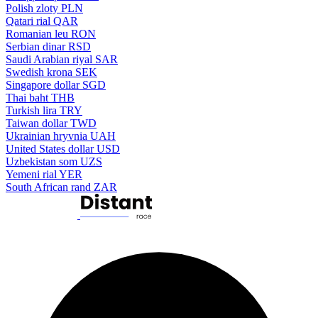
Polish zloty
PLN
Qatari rial
QAR
Romanian leu
RON
Serbian dinar
RSD
Saudi Arabian riyal
SAR
Swedish krona
SEK
Singapore dollar
SGD
Thai baht
THB
Turkish lira
TRY
Taiwan dollar
TWD
Ukrainian hryvnia
UAH
United States dollar
USD
Uzbekistan som
UZS
Yemeni rial
YER
South African rand
ZAR