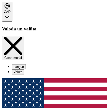
CAD
Valoda un valūta
Close modal
Langue
Valūta