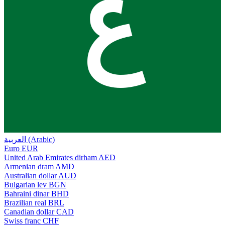
ع
العربية (Arabic)
Euro
EUR
United Arab Emirates dirham
AED
Armenian dram
AMD
Australian dollar
AUD
Bulgarian lev
BGN
Bahraini dinar
BHD
Brazilian real
BRL
Canadian dollar
CAD
Swiss franc
CHF