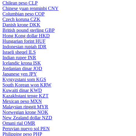
Chilean peso
CLP
Chinese yuan renminbi
CNY
Columbian peso
COP
Czech koruna
CZK
Danish krone
DKK
British pound sterling
GBP
Hong Kong dollar
HKD
Hungarian forint
HUF
Indonesian rupiah
IDR
Israeli sheqel
ILS
Indian rupee
INR
Icelandic krona
ISK
Jordanian dinar
JOD
Japanese yen
JPY
Kyrgyzstani som
KGS
South Korean won
KRW
Kuwaiti dinar
KWD
Kazakhstani tenge
KZT
Mexican peso
MXN
Malaysian ringgit
MYR
Norwegian krone
NOK
New Zealand dollar
NZD
Omani rial
OMR
Peruvian nuevo sol
PEN
Philippine peso
PHP