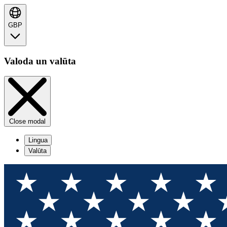
GBP
Valoda un valūta
Close modal
Lingua
Valūta