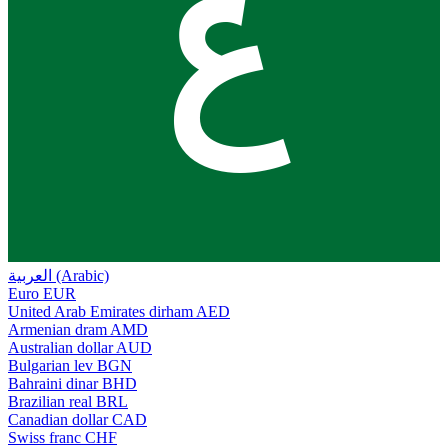
ع
العربية (Arabic)
Euro
EUR
United Arab Emirates dirham
AED
Armenian dram
AMD
Australian dollar
AUD
Bulgarian lev
BGN
Bahraini dinar
BHD
Brazilian real
BRL
Canadian dollar
CAD
Swiss franc
CHF