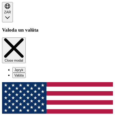
ZAR
Valoda un valūta
Close modal
Język
Valūta