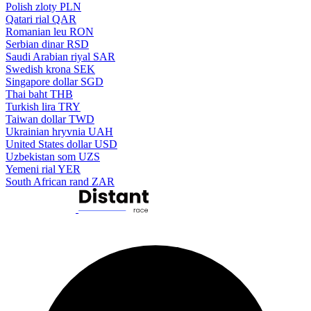
Polish zloty
PLN
Qatari rial
QAR
Romanian leu
RON
Serbian dinar
RSD
Saudi Arabian riyal
SAR
Swedish krona
SEK
Singapore dollar
SGD
Thai baht
THB
Turkish lira
TRY
Taiwan dollar
TWD
Ukrainian hryvnia
UAH
United States dollar
USD
Uzbekistan som
UZS
Yemeni rial
YER
South African rand
ZAR