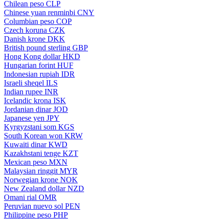
Chilean peso
CLP
Chinese yuan renminbi
CNY
Columbian peso
COP
Czech koruna
CZK
Danish krone
DKK
British pound sterling
GBP
Hong Kong dollar
HKD
Hungarian forint
HUF
Indonesian rupiah
IDR
Israeli sheqel
ILS
Indian rupee
INR
Icelandic krona
ISK
Jordanian dinar
JOD
Japanese yen
JPY
Kyrgyzstani som
KGS
South Korean won
KRW
Kuwaiti dinar
KWD
Kazakhstani tenge
KZT
Mexican peso
MXN
Malaysian ringgit
MYR
Norwegian krone
NOK
New Zealand dollar
NZD
Omani rial
OMR
Peruvian nuevo sol
PEN
Philippine peso
PHP