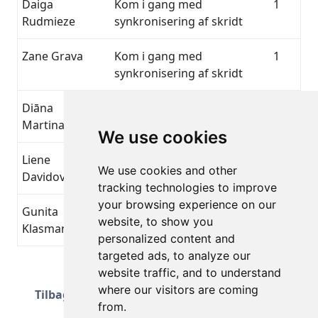
Daiga
Kom i gang med
1
Rudmieze
synkronisering af skridt
Zane Grava
Kom i gang med
1
synkronisering af skridt
Diāna
Kom i gang med
1
Martinaite
synkronisering af skridt
We use cookies
Liene
Kom i gang med
1
We use cookies and other
Davidovska
synkronisering af skridt
tracking technologies to improve
your browsing experience on our
Gunita
Kom i gang med
1
website, to show you
Klasmane
synkronisering af skridt
personalized content and
targeted ads, to analyze our
website traffic, and to understand
Side 3 af 51
Næste
where our visitors are coming
Tilbage
Samlet 1251 Præstationer
from.