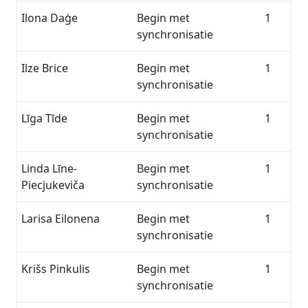
Ilona Daģe
Begin met
1
synchronisatie
Ilze Brice
Begin met
1
synchronisatie
Līga Tīde
Begin met
1
synchronisatie
Linda Līne-
Begin met
1
Piecjukeviča
synchronisatie
Larisa Eilonena
Begin met
1
synchronisatie
Krišs Pinkulis
Begin met
1
synchronisatie