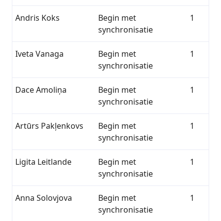
Andris Koks
Begin met
1
synchronisatie
Iveta Vanaga
Begin met
1
synchronisatie
Dace Amoliņa
Begin met
1
synchronisatie
Artūrs Pakļenkovs
Begin met
1
synchronisatie
Ligita Leitlande
Begin met
1
synchronisatie
Anna Solovjova
Begin met
1
synchronisatie