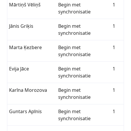
Mārtiņš Vēliņš
Begin met
1
synchronisatie
Jānis Griķis
Begin met
1
synchronisatie
Marta Ķezbere
Begin met
1
synchronisatie
Evija Jāce
Begin met
1
synchronisatie
Karīna Morozova
Begin met
1
synchronisatie
Guntars Apīnis
Begin met
1
synchronisatie