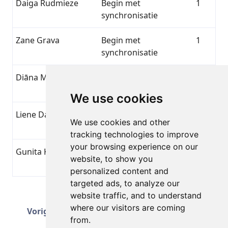
Daiga Rudmieze
Begin met
1
synchronisatie
Zane Grava
Begin met
1
synchronisatie
Diāna Martinaite
Begin met
1
synchronisatie
We use cookies
Liene Davidovska
Begin met
1
We use cookies and other
synchronisatie
tracking technologies to improve
your browsing experience on our
Gunita Klasmane
Begin met
1
website, to show you
synchronisatie
personalized content and
targeted ads, to analyze our
website traffic, and to understand
Pagina 3 van 51
Volgende
where our visitors are coming
Vorige
Totaal 1251 Prestaties
from.