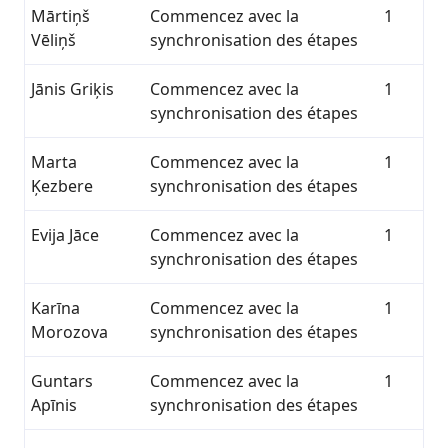
Mārtiņš
Commencez avec la
1
Vēliņš
synchronisation des étapes
Jānis Griķis
Commencez avec la
1
synchronisation des étapes
Marta
Commencez avec la
1
Ķezbere
synchronisation des étapes
Evija Jāce
Commencez avec la
1
synchronisation des étapes
Karīna
Commencez avec la
1
Morozova
synchronisation des étapes
Guntars
Commencez avec la
1
Apīnis
synchronisation des étapes