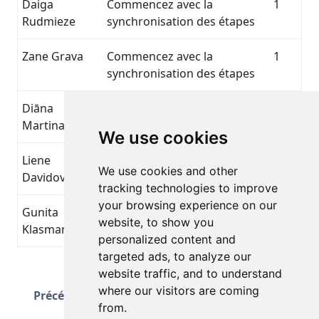
Daiga
Commencez avec la
1
Rudmieze
synchronisation des étapes
Zane Grava
Commencez avec la
1
synchronisation des étapes
Diāna
Commencez avec la
1
Martinaite
synchronisation des étapes
We use cookies
Liene
Commencez avec la
1
We use cookies and other
Davidovska
synchronisation des étapes
tracking technologies to improve
your browsing experience on our
Gunita
Commencez avec la
1
website, to show you
Klasmane
synchronisation des étapes
personalized content and
targeted ads, to analyze our
website traffic, and to understand
Page 3 sur 51
Suivant
where our visitors are coming
Précédent
Total 1251 Réalisations
from.