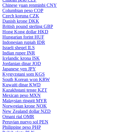
Chinese yuan renminbi
CNY
Columbian peso
COP
Czech koruna
CZK
Danish krone
DKK
British pound sterling
GBP
Hong Kong dollar
HKD
Hungarian forint
HUF
Indonesian rupiah
IDR
Israeli sheqel
ILS
Indian rupee
INR
Icelandic krona
ISK
Jordanian dinar
JOD
Japanese yen
JPY
Kyrgyzstani som
KGS
South Korean won
KRW
Kuwaiti dinar
KWD
Kazakhstani tenge
KZT
Mexican peso
MXN
Malaysian ringgit
MYR
Norwegian krone
NOK
New Zealand dollar
NZD
Omani rial
OMR
Peruvian nuevo sol
PEN
Philippine peso
PHP