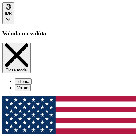
IDR
Valoda un valūta
Close modal
Idioma
Valūta