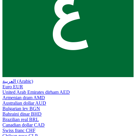
ع
العربية (Arabic)
Euro
EUR
United Arab Emirates dirham
AED
Armenian dram
AMD
Australian dollar
AUD
Bulgarian lev
BGN
Bahraini dinar
BHD
Brazilian real
BRL
Canadian dollar
CAD
Swiss franc
CHF
Chilean peso
CLP