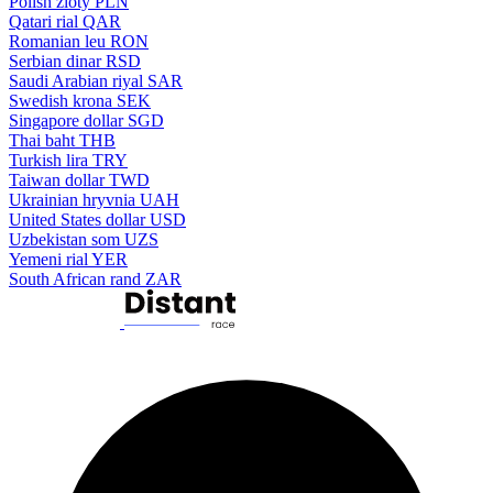
Polish zloty
PLN
Qatari rial
QAR
Romanian leu
RON
Serbian dinar
RSD
Saudi Arabian riyal
SAR
Swedish krona
SEK
Singapore dollar
SGD
Thai baht
THB
Turkish lira
TRY
Taiwan dollar
TWD
Ukrainian hryvnia
UAH
United States dollar
USD
Uzbekistan som
UZS
Yemeni rial
YER
South African rand
ZAR