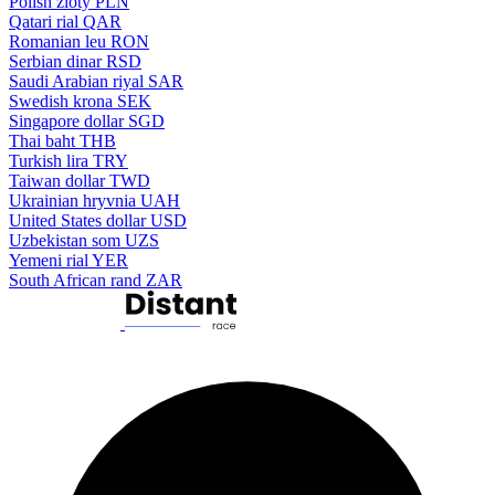
Polish zloty
PLN
Qatari rial
QAR
Romanian leu
RON
Serbian dinar
RSD
Saudi Arabian riyal
SAR
Swedish krona
SEK
Singapore dollar
SGD
Thai baht
THB
Turkish lira
TRY
Taiwan dollar
TWD
Ukrainian hryvnia
UAH
United States dollar
USD
Uzbekistan som
UZS
Yemeni rial
YER
South African rand
ZAR