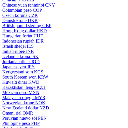
Chinese yuan renminbi
CNY
Columbian peso
COP
Czech koruna
CZK
Danish krone
DKK
British pound sterling
GBP
Hong Kong dollar
HKD
Hungarian forint
HUF
Indonesian rupiah
IDR
Israeli sheqel
ILS
Indian rupee
INR
Icelandic krona
ISK
Jordanian dinar
JOD
Japanese yen
JPY
Kyrgyzstani som
KGS
South Korean won
KRW
Kuwaiti dinar
KWD
Kazakhstani tenge
KZT
Mexican peso
MXN
Malaysian ringgit
MYR
Norwegian krone
NOK
New Zealand dollar
NZD
Omani rial
OMR
Peruvian nuevo sol
PEN
Philippine peso
PHP