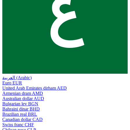
ع
العربية (Arabic)
Euro
EUR
United Arab Emirates dirham
AED
Armenian dram
AMD
Australian dollar
AUD
Bulgarian lev
BGN
Bahraini dinar
BHD
Brazilian real
BRL
Canadian dollar
CAD
Swiss franc
CHF
Chilean peso
CLP