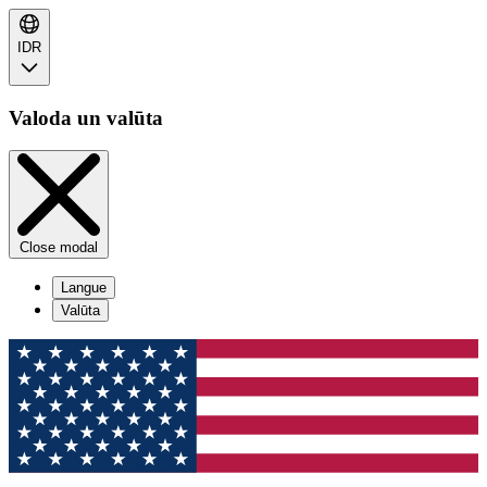
IDR
Valoda un valūta
Close modal
Langue
Valūta