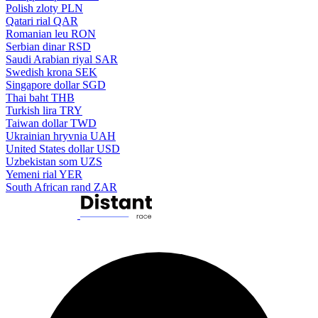
Polish zloty
PLN
Qatari rial
QAR
Romanian leu
RON
Serbian dinar
RSD
Saudi Arabian riyal
SAR
Swedish krona
SEK
Singapore dollar
SGD
Thai baht
THB
Turkish lira
TRY
Taiwan dollar
TWD
Ukrainian hryvnia
UAH
United States dollar
USD
Uzbekistan som
UZS
Yemeni rial
YER
South African rand
ZAR