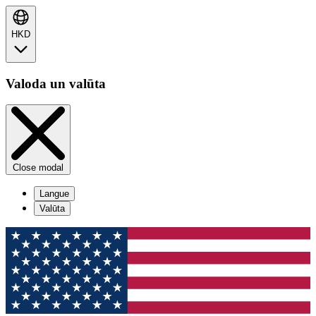
HKD
Valoda un valūta
Close modal
Langue
Valūta