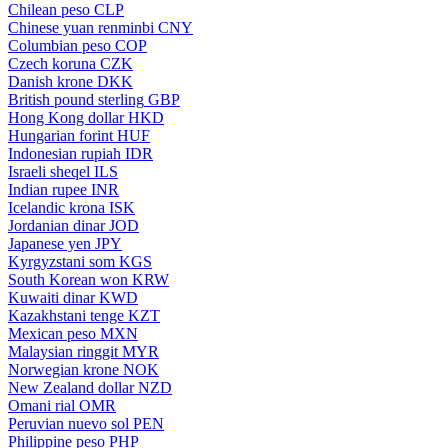
Chilean peso
CLP
Chinese yuan renminbi
CNY
Columbian peso
COP
Czech koruna
CZK
Danish krone
DKK
British pound sterling
GBP
Hong Kong dollar
HKD
Hungarian forint
HUF
Indonesian rupiah
IDR
Israeli sheqel
ILS
Indian rupee
INR
Icelandic krona
ISK
Jordanian dinar
JOD
Japanese yen
JPY
Kyrgyzstani som
KGS
South Korean won
KRW
Kuwaiti dinar
KWD
Kazakhstani tenge
KZT
Mexican peso
MXN
Malaysian ringgit
MYR
Norwegian krone
NOK
New Zealand dollar
NZD
Omani rial
OMR
Peruvian nuevo sol
PEN
Philippine peso
PHP