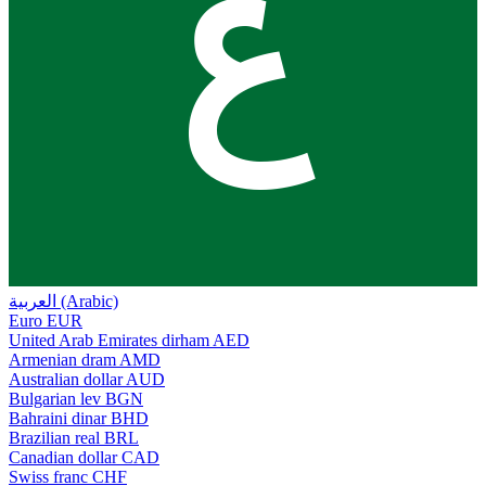
ع
العربية (Arabic)
Euro
EUR
United Arab Emirates dirham
AED
Armenian dram
AMD
Australian dollar
AUD
Bulgarian lev
BGN
Bahraini dinar
BHD
Brazilian real
BRL
Canadian dollar
CAD
Swiss franc
CHF