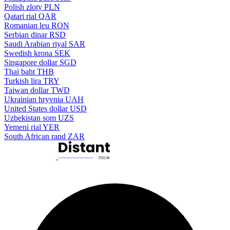
Polish zloty
PLN
Qatari rial
QAR
Romanian leu
RON
Serbian dinar
RSD
Saudi Arabian riyal
SAR
Swedish krona
SEK
Singapore dollar
SGD
Thai baht
THB
Turkish lira
TRY
Taiwan dollar
TWD
Ukrainian hryvnia
UAH
United States dollar
USD
Uzbekistan som
UZS
Yemeni rial
YER
South African rand
ZAR