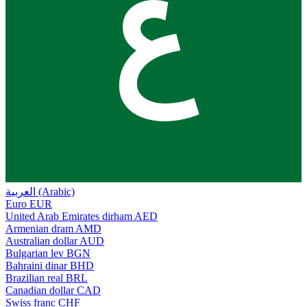
ع
العربية (Arabic)
Euro
EUR
United Arab Emirates dirham
AED
Armenian dram
AMD
Australian dollar
AUD
Bulgarian lev
BGN
Bahraini dinar
BHD
Brazilian real
BRL
Canadian dollar
CAD
Swiss franc
CHF