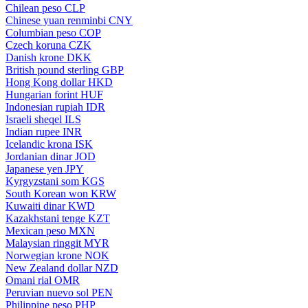
Chilean peso
CLP
Chinese yuan renminbi
CNY
Columbian peso
COP
Czech koruna
CZK
Danish krone
DKK
British pound sterling
GBP
Hong Kong dollar
HKD
Hungarian forint
HUF
Indonesian rupiah
IDR
Israeli sheqel
ILS
Indian rupee
INR
Icelandic krona
ISK
Jordanian dinar
JOD
Japanese yen
JPY
Kyrgyzstani som
KGS
South Korean won
KRW
Kuwaiti dinar
KWD
Kazakhstani tenge
KZT
Mexican peso
MXN
Malaysian ringgit
MYR
Norwegian krone
NOK
New Zealand dollar
NZD
Omani rial
OMR
Peruvian nuevo sol
PEN
Philippine peso
PHP