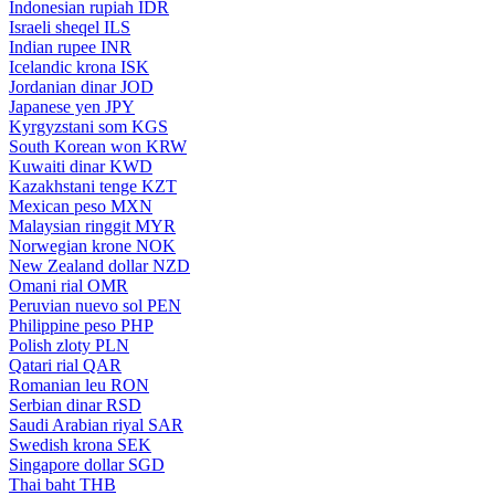
Indonesian rupiah
IDR
Israeli sheqel
ILS
Indian rupee
INR
Icelandic krona
ISK
Jordanian dinar
JOD
Japanese yen
JPY
Kyrgyzstani som
KGS
South Korean won
KRW
Kuwaiti dinar
KWD
Kazakhstani tenge
KZT
Mexican peso
MXN
Malaysian ringgit
MYR
Norwegian krone
NOK
New Zealand dollar
NZD
Omani rial
OMR
Peruvian nuevo sol
PEN
Philippine peso
PHP
Polish zloty
PLN
Qatari rial
QAR
Romanian leu
RON
Serbian dinar
RSD
Saudi Arabian riyal
SAR
Swedish krona
SEK
Singapore dollar
SGD
Thai baht
THB