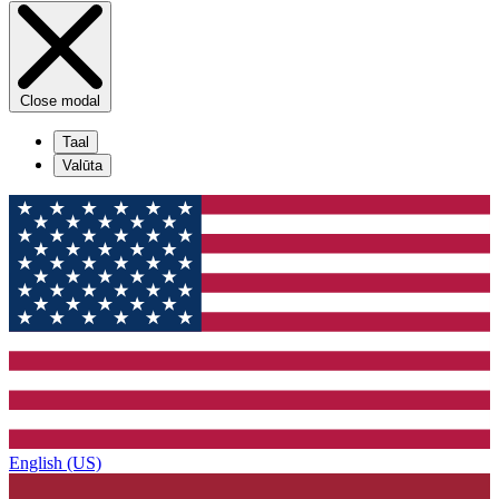
Close modal
Taal
Valūta
English (US)