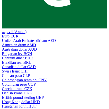
العربية (Arabic)
Euro
EUR
United Arab Emirates dirham
AED
Armenian dram
AMD
Australian dollar
AUD
Bulgarian lev
BGN
Bahraini dinar
BHD
Brazilian real
BRL
Canadian dollar
CAD
Swiss franc
CHF
Chilean peso
CLP
Chinese yuan renminbi
CNY
Columbian peso
COP
Czech koruna
CZK
Danish krone
DKK
British pound sterling
GBP
Hong Kong dollar
HKD
Hungarian forint
HUF