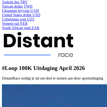
Turkish lira
TRY
Taiwan dollar
TWD
Ukrainian hryvnia
UAH
United States dollar
USD
Uzbekistan som
UZS
Yemeni rial
YER
South African rand
ZAR
#Loop 100K Uitdaging April 2026
DistantRace nodigt je uit om deel te nemen aan deze sportuitdaging