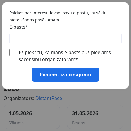
🇱🇻 LV
Paldies par interesi. Ievadi savu e-pastu, lai sāktu
pieteikšanos pasākumam.
E-pasts
*
Es piekrītu, ka mans e-pasts būs pieejams
sacensību organizatoram
*
Pieņemt izaicinājumu
#Noskrien 100K izaicinājums Maijs
2026
Organizators:
DistantRace
1.05.2026
31.05.2026
Sākums
Beigas