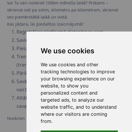
Vai Tu vari noskriet 100km mēneša laikā? Protams –
skrienot soli pa solim, kilometru pa kilometram, skrienot
sev piemērotākā laikā un vietā.
Kas jādara, lai piedalītos izaicinājumā?
Reģistrējies platformā distantrace.com
Savieno savu profilu ar savu sporta lietotni
Piesakies izaicinājumam
We use cookies
Treniņa laikā ieslēdziet savu sporta lietotni
(treniņa beigās izslēdziet)
We use cookies and other
tracking technologies to improve
Pārliecinies, vai GPS dati ir ieslēgti
your browsing experience on our
Savāc kopā 100 km, skrienot attālumus
website, to show you
vairākos treniņos sev piemērotā vietā un laikā
personalized content and
Attāluma 100k Izaicinājuma laikā seko līdzi
targeted ads, to analyze our
savam rangam citu dalībnieku vidū
website traffic, and to understand
where our visitors are coming
Noskrien 100km - Tu to vari!
from.