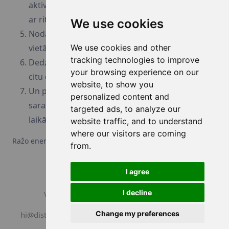
aktivitātēm - skrien, vingro, ej pastaigās, brauc
ar riteni - aktivitāte ir Tavā izvēlē
We use cookies
Nodarbojies ar fiziskajām aktivitātēm - jebkurā
vietā, jebkurā laikā, kad Tev ir visērtāk!
We use cookies and other
tracking technologies to improve
Dedzini kalorijas un seko līdzi savam rangam
your browsing experience on our
citu dalībnieku vidū
website, to show you
Un pārbaudi, cik daudz enerģijas Tu vari
personalized content and
saražot ar sadedzinātām kalorijām mēneša
targeted ads, to analyze our
laikā!
website traffic, and to understand
where our visitors are coming
Ražo enerģiju, dedzinot kalorijas - Tu to vari!
from.
I agree
I decline
Visas tiesības aizsargātas. DistantRace
Change my preferences
hi@distantrace.com
+371 25425987