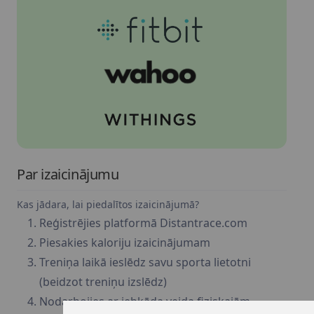
Par izaicinājumu
Kas jādara, lai piedalītos izaicinājumā?
Reģistrējies platformā Distantrace.com
Piesakies kaloriju izaicinājumam
Treniņa laikā ieslēdz savu sporta lietotni
(beidzot treniņu izslēdz)
Nodarbojies ar jebkāda veida fiziskajām