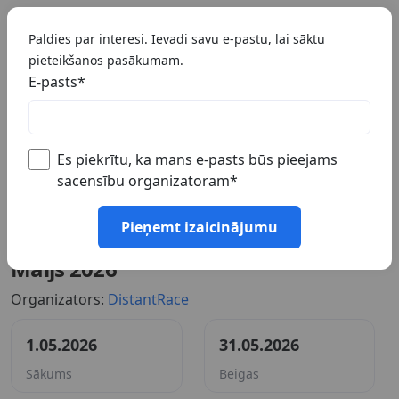
🇱🇻 LV
Paldies par interesi. Ievadi savu e-pastu, lai sāktu
pieteikšanos pasākumam.
E-pasts
*
Es piekrītu, ka mans e-pasts būs pieejams
sacensību organizatoram
*
Pieņemt izaicinājumu
#Ražo enerģiju, dedzinot kalorijas
Maijs 2026
Organizators:
DistantRace
1.05.2026
31.05.2026
Sākums
Beigas